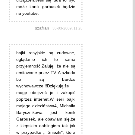
urządzeń.Jeśli się uda to być
może konik garbusek będzie
na youtube.
szafran
30-03-2009, 11:28
bajki rosyjskie są cudowne,
oglądanie ich to sama
przyjemność.Żałuję, że nie są
emitowane przez TV. A szkoda
bo są bardzo
wychowawcze!!!Dziękuję,że
mogę obejrzeć je i zakupić
poprzez internet.W serii bajki
mojego dzieciństwa4, Michaiła
Barysznikowa jest konik
Garbusek, ale obawiam się,że
z kiepskim dablingiem tak jak
w przypadku ,, Śnieżki", która