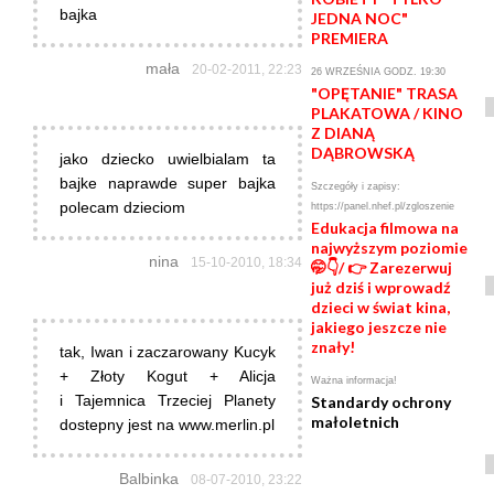
bajka
JEDNA NOC"
PREMIERA
mała
20-02-2011, 22:23
26 WRZEŚNIA GODZ. 19:30
"OPĘTANIE" TRASA
PLAKATOWA / KINO
Z DIANĄ
DĄBROWSKĄ
jako dziecko uwielbialam ta
bajke naprawde super bajka
Szczegóły i zapisy:
polecam dzieciom
https://panel.nhef.pl/zgloszenie
Edukacja filmowa na
najwyższym poziomie
nina
15-10-2010, 18:34
🤭👇/ 👉 Zarezerwuj
już dziś i wprowadź
dzieci w świat kina,
jakiego jeszcze nie
znały!
tak, Iwan i zaczarowany Kucyk
+ Złoty Kogut + Alicja
Ważna informacja!
i Tajemnica Trzeciej Planety
Standardy ochrony
małoletnich
dostepny jest na www.merlin.pl
Balbinka
08-07-2010, 23:22