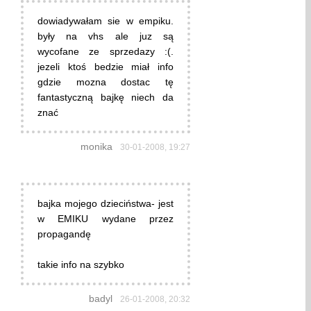
dowiadywałam sie w empiku.
były na vhs ale juz są
wycofane ze sprzedazy :(.
jezeli ktoś bedzie miał info
gdzie mozna dostac tę
fantastyczną bajkę niech da
znać
monika
30-01-2008, 19:27
bajka mojego dzieciństwa- jest
w EMIKU wydane przez
propagandę
takie info na szybko
badyl
26-01-2008, 20:32