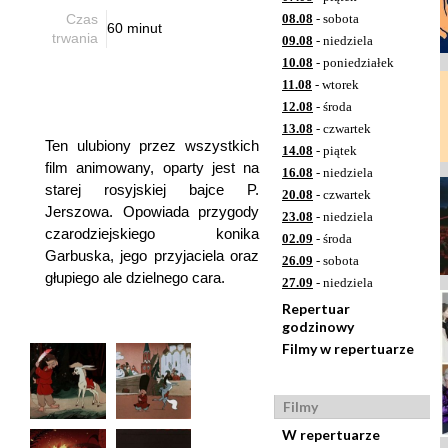
Czas
08.08
- sobota
60 minut
trwania
09.08
- niedziela
10.08
- poniedziałek
11.08
- wtorek
12.08
- środa
13.08
- czwartek
Ten ulubiony przez wszystkich
14.08
- piątek
film animowany, oparty jest na
16.08
- niedziela
starej rosyjskiej bajce P.
20.08
- czwartek
Jerszowa. Opowiada przygody
23.08
- niedziela
czarodziejskiego konika
02.09
- środa
Garbuska, jego przyjaciela oraz
26.09
- sobota
głupiego ale dzielnego cara.
27.09
- niedziela
Repertuar
godzinowy
Filmy w repertuarze
Filmy
W repertuarze