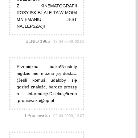
Z KINEMATOGRAFII
ROSYJSKIEJ,ALE TA W MOIM
MNIEMANIU JEST
NAJLEPSZA:)!
BENIO 1965
13-04-2009, 02:53
Przepiękna bajka!Niestety
nigdzie nie można jej dostać:
(Jeśli komuś udałoby się
gdzieś znaleźć, bardzo proszę
o informację.Dziekuję!irena
.proniewska@op.pl
I.Proniewska
02-04-2009, 13:07