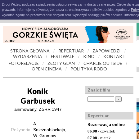
Drogi Widzu, podczas świadczenia usług przetwarzamy dostarczane przez Ciebie dane z
prawach. Informujemy również, że nasza strona korzysta z plików cookies zgodnie z
Polit
wycofać zgodę na przetwarzanie danych oraz wyłączyć obsługę plików cookies, informacje
STRONA GŁÓWNA
REPERTUAR
ZAPOWIEDZI
/
/
/
WYDARZENIA
FESTIWALE
KINO
KONTAKT
/
/
/
FOTORELACJE
ZŁOTY GLAN
CHARLIE OUTSIDE
/
/
/
OPEN CINEMA
POLITYKA RODO
/
Konik
Znajdź film
Garbusek
animowany, ZSRR 1947
Repertuar
A.
Rezerwacja online
Reżyseria
Snieżnoblockaja,
06.08
- czwartek
W. Gromow
07.08
- piątek