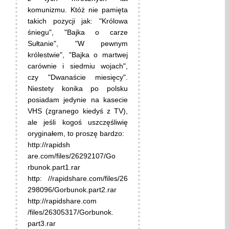
komunizmu. Któż nie pamięta
takich pozycji jak: "Królowa
śniegu", "Bajka o carze
Sułtanie", "W pewnym
królestwie", "Bajka o martwej
carównie i siedmiu wojach",
czy "Dwanaście miesięcy".
Niestety konika po polsku
posiadam jedynie na kasecie
VHS (zgranego kiedyś z TV),
ale jeśli kogoś uszczęśliwię
oryginałem, to proszę bardzo:
http://rapidsh
are.com/files/26292107/Go
rbunok.part1.rar
http: //rapidshare.com/files/26
298096/Gorbunok.part2.rar
http://rapidshare.com
/files/26305317/Gorbunok.
part3.rar