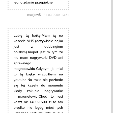
jedno zdanie przepiekne
marjow8
31-03-2009, 13:51
Lubię tą bajkę.Mam ją na
kasecie VHS (oczywiście bajka
jest z dubbingiem
polskim).Kłopot jest w tym że
nie mam nagrywarki DVD ani
sprawnego
magnetowidu.Gdybym je miał
to tą bajkę wrzuciłbym na
youtube.Na razie nie pozbędę
się tej kasety do momentu
kiedy zakupie nagrywarkę
i magnetowid.Choć to jest
koszt ok 1400-1500 zł to tak
prędko nie będę mieć tych