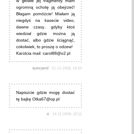
w głowie jej fragmenty mam
ogromną ochotę ją obejrzeć!
Błagam pomóżcie! Miałam ją
niegdyś na kasecie video,
dawne czasy.. gdyby ktoś
wiedział gdzie można ją
dostać, albo gdzie ściągnąć,
cokolwiek, to proszę o odzew!
Karolcia mail: carol88@o2.pl
suncarol
31-12-2008, 16:03
Napiszcie gdzie mogę dostać
tę bajkę Otka67@op.pl
o
14-11-2008, 19:11