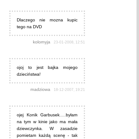
Dlaczego nie mozna kupic
tego na DVD
kolomyja
23-01-2008, 12:51
ojoj to jest bajka mojego
dzieciństwa!
madziowa
18-12-2007, 19:21
ojej Konik Garbusek.....byłam
na tym w kinie jako ma mała
dziewczynka. W zasadzie
pomietam każdą scenę - tak