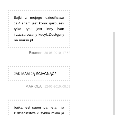
Bajki z mojego dzieciństwa
cz.4 i tam jest konik garbusek
tylko tytuł jest inny Ivan
i zaczarowany kucyk.Dostępny
na marlin.pl
Exumer
30-06-2010, 17:52
JAK MAM JĄ ŚCIĄGNĄĆ?
MARIOLA
12-06-2010, 08:59
bajka jest super pamietam ja
z dziecinstwa.kuzynka miala ja