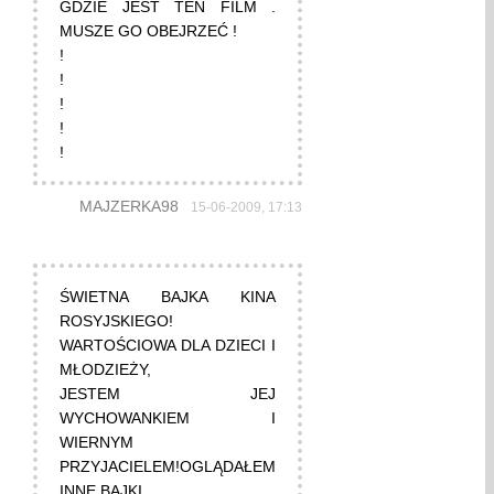
GDZIE JEST TEN FILM .
MUSZE GO OBEJRZEĆ !
!
!
!
!
!
MAJZERKA98
15-06-2009, 17:13
ŚWIETNA BAJKA KINA
ROSYJSKIEGO!
WARTOŚCIOWA DLA DZIECI I
MŁODZIEŻY,
JESTEM JEJ
WYCHOWANKIEM I
WIERNYM
PRZYJACIELEM!OGLĄDAŁEM
INNE BAJKI