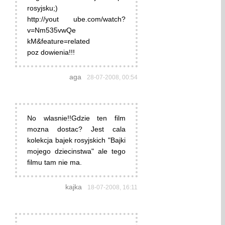
rosyjsku;)
http://yout ube.com/watch?
v=Nm535vwQe
kM&feature=related
poz dowienia!!!
aga
28-07-2008, 00:54
No wlasnie!!Gdzie ten film
mozna dostac? Jest cala
kolekcja bajek rosyjskich "Bajki
mojego dziecinstwa" ale tego
filmu tam nie ma.
kajka
18-07-2008, 16:11