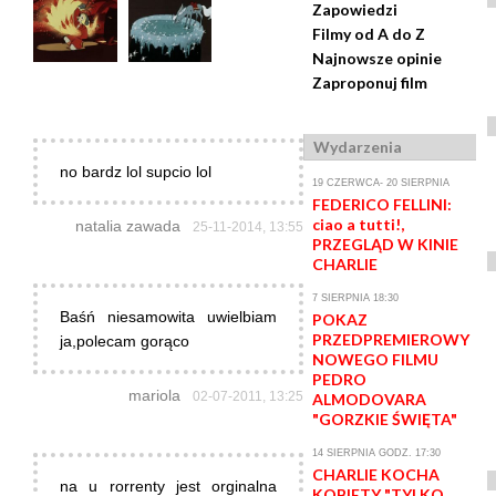
Zapowiedzi
Filmy od A do Z
Najnowsze opinie
Zaproponuj film
Wydarzenia
no bardz lol supcio lol
19 CZERWCA- 20 SIERPNIA
FEDERICO FELLINI:
ciao a tutti!,
natalia zawada
25-11-2014, 13:55
PRZEGLĄD W KINIE
CHARLIE
7 SIERPNIA 18:30
Baśń niesamowita uwielbiam
POKAZ
PRZEDPREMIEROWY
ja,polecam gorąco
NOWEGO FILMU
PEDRO
mariola
02-07-2011, 13:25
ALMODOVARA
"GORZKIE ŚWIĘTA"
14 SIERPNIA GODZ. 17:30
CHARLIE KOCHA
na u rorrenty jest orginalna
KOBIETY "TYLKO