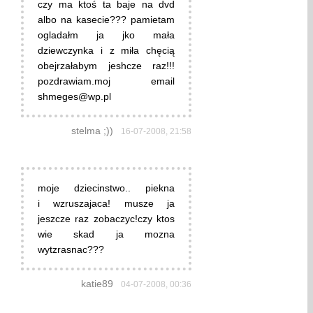
czy ma ktoś ta baje na dvd
albo na kasecie??? pamietam
ogladałm ja jko mała
dziewczynka i z miła chęcią
obejrzałabym jeshcze raz!!!
pozdrawiam.moj email
shmeges@wp.pl
stelma ;))
16-07-2008, 21:58
moje dziecinstwo.. piekna
i wzruszajaca! musze ja
jeszcze raz zobaczyc!czy ktos
wie skad ja mozna
wytzrasnac???
katie89
04-07-2008, 00:36