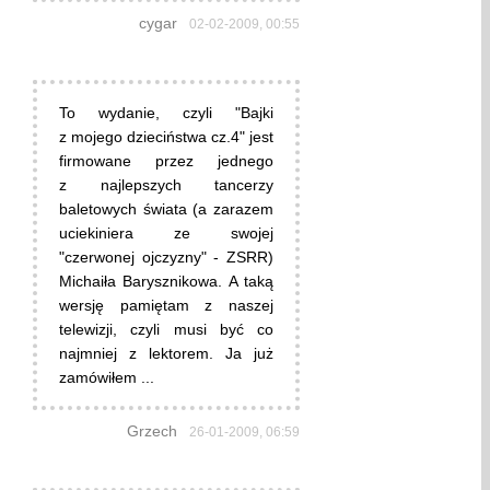
cygar
02-02-2009, 00:55
To wydanie, czyli "Bajki
z mojego dzieciństwa cz.4" jest
firmowane przez jednego
z najlepszych tancerzy
baletowych świata (a zarazem
uciekiniera ze swojej
"czerwonej ojczyzny" - ZSRR)
Michaiła Barysznikowa. A taką
wersję pamiętam z naszej
telewizji, czyli musi być co
najmniej z lektorem. Ja już
zamówiłem ...
Grzech
26-01-2009, 06:59