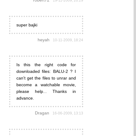
robert72
19-11-2009, 20:29
super bajki
heyah
10-11-2009, 18:24
Is this the right code for
downloaded files: BALU-2 ? I
can't get the files to unrar and
become a watchable movie,
please help... Thanks in
advance.
Dragan
16-06-2009, 13:13