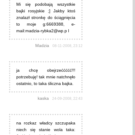
Mi się podobają wszystkie
bajki rosyjskie ;] Jakby ktoś
znalazł stronkę do ściągnięcia
to moje g:6669388, e-
mail:madzia-rybka2@wp.p l
Madzia
08-11-2008, 23:12
ja chcę obejrzeććććć!!!
potrzebuję! tak mnie natchnęło
ostatnio, to taka śliczna bajka.
kaska
24-09-2008, 22:43
na rozkaz władcy szczupaka
niech się stanie wola taka: