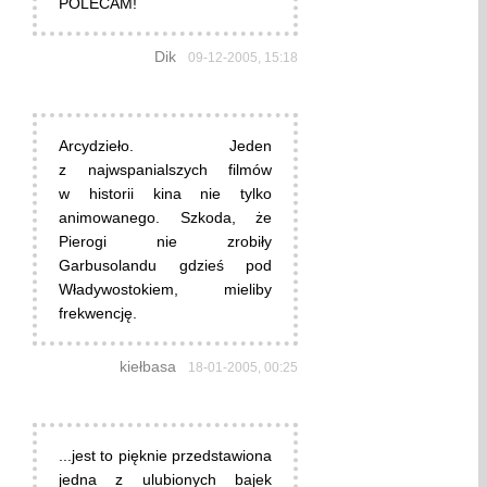
POLECAM!
Dik
09-12-2005, 15:18
Arcydzieło. Jeden
z najwspanialszych filmów
w historii kina nie tylko
animowanego. Szkoda, że
Pierogi nie zrobiły
Garbusolandu gdzieś pod
Władywostokiem, mieliby
frekwencję.
kiełbasa
18-01-2005, 00:25
...jest to pięknie przedstawiona
jedna z ulubionych bajek