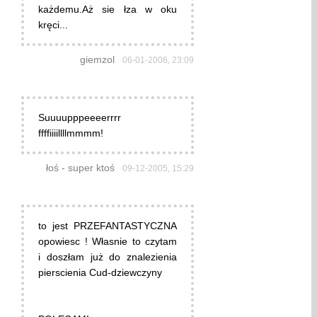
każdemu.Aż sie łza w oku
kręci...
giemzol
06-01-2006, 23:09
Suuuupppeeeerrrr
ffffiiiillllmmmm!
łoś - super ktoś
09-12-2005, 15:29
to jest PRZEFANTASTYCZNA
opowiesc ! Własnie to czytam
i doszłam już do znalezienia
pierscienia Cud-dziewczyny