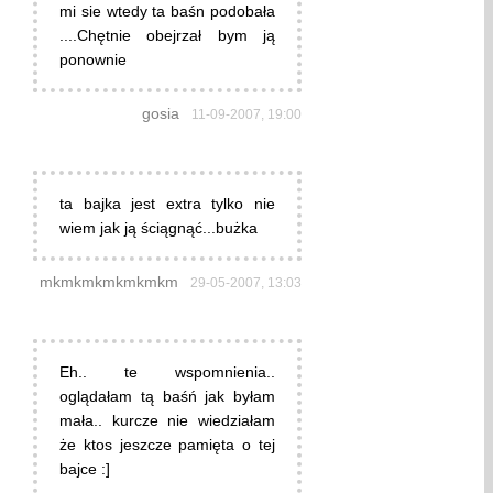
mi sie wtedy ta baśn podobała
....Chętnie obejrzał bym ją
ponownie
gosia
11-09-2007, 19:00
ta bajka jest extra tylko nie
wiem jak ją ściągnąć...bużka
mkmkmkmkmkmkm
29-05-2007, 13:03
Eh.. te wspomnienia..
oglądałam tą baśń jak byłam
mała.. kurcze nie wiedziałam
że ktos jeszcze pamięta o tej
bajce :]