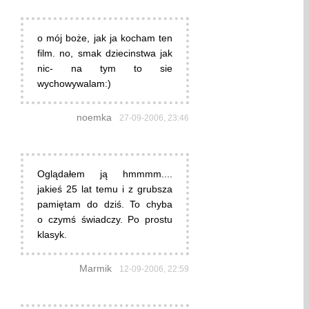
o mój boże, jak ja kocham ten
film. no, smak dziecinstwa jak
nic- na tym to sie
wychowywalam:)
noemka
27-09-2006, 23:46
Oglądałem ją hmmmm....
jakieś 25 lat temu i z grubsza
pamiętam do dziś. To chyba
o czymś świadczy. Po prostu
klasyk.
Marmik
12-09-2006, 22:59