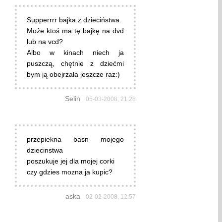
Supperrrr bajka z dzieciństwa.
Może ktoś ma tę bajkę na dvd
lub na vcd?
Albo w kinach niech ja
puszczą, chętnie z dziećmi
bym ją obejrzała jeszcze raz:)
Selin
05-03-2008, 21:28
przepiekna basn mojego
dziecinstwa
poszukuje jej dla mojej corki
czy gdzies mozna ja kupic?
aska
02-02-2008, 12:57