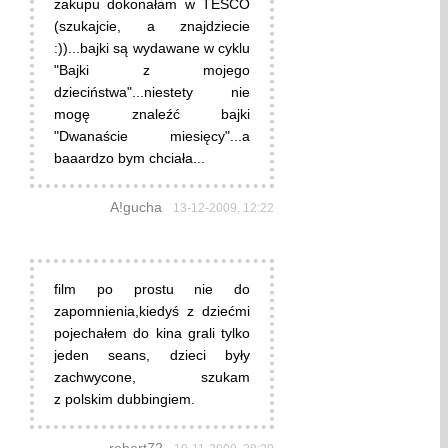
zakupu dokonałam w TESCO
(szukajcie, a znajdziecie
:))...bajki są wydawane w cyklu
"Bajki z mojego
dzieciństwa"...niestety nie
mogę znaleźć bajki
"Dwanaście miesięcy"...a
baaardzo bym chciała...
A!gucha
13-12-2009, 12:22
film po prostu nie do
zapomnienia,kiedyś z dziećmi
pojechałem do kina grali tylko
jeden seans, dzieci były
zachwycone, szukam
z polskim dubbingiem.