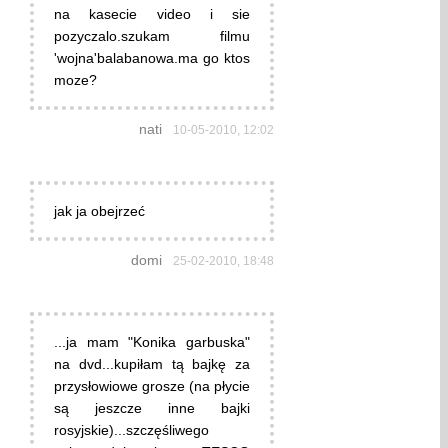
na kasecie video i sie
pozyczalo.szukam filmu
'wojna'balabanowa.ma go ktos
moze?
nati
10-05-2010, 12:02
jak ja obejrzeć
domi
25-02-2010, 18:48
...ja mam "Konika garbuska"
na dvd...kupiłam tą bajkę za
przysłowiowe grosze (na płycie
są jeszcze inne bajki
rosyjskie)...szczęśliwego