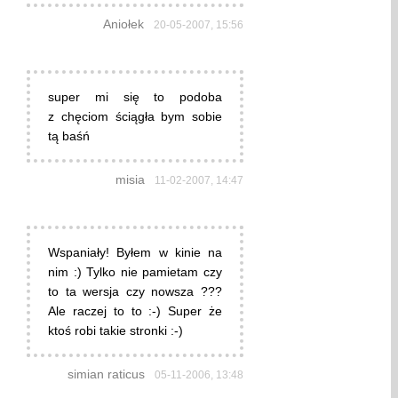
Aniołek
20-05-2007, 15:56
super mi się to podoba
z chęciom ściągła bym sobie
tą baśń
misia
11-02-2007, 14:47
Wspaniały! Byłem w kinie na
nim :) Tylko nie pamietam czy
to ta wersja czy nowsza ???
Ale raczej to to :-) Super że
ktoś robi takie stronki :-)
simian raticus
05-11-2006, 13:48