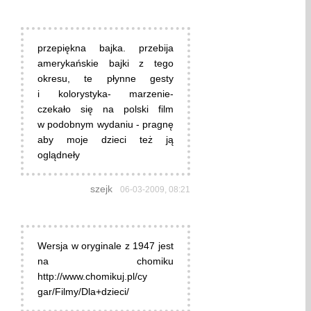
przepiękna bajka. przebija
amerykańskie bajki z tego
okresu, te płynne gesty
i kolorystyka- marzenie-
czekało się na polski film
w podobnym wydaniu - pragnę
aby moje dzieci też ją
oglądneły
szejk
06-03-2009, 08:21
Wersja w oryginale z 1947 jest
na chomiku
http://www.chomikuj.pl/cy
gar/Filmy/Dla+dzieci/