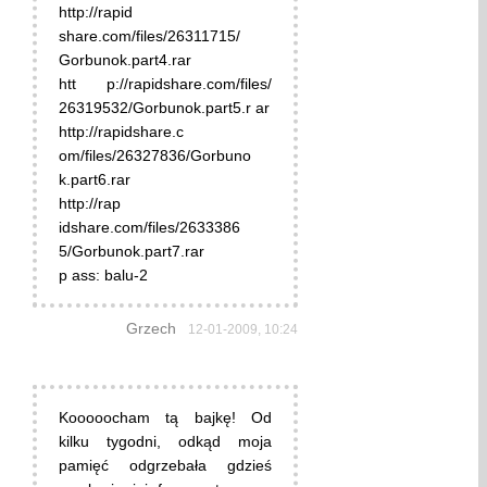
http://rapid
share.com/files/26311715/
Gorbunok.part4.rar
htt p://rapidshare.com/files/
26319532/Gorbunok.part5.r ar
http://rapidshare.c
om/files/26327836/Gorbuno
k.part6.rar
http://rap
idshare.com/files/2633386
5/Gorbunok.part7.rar
p ass: balu-2
Grzech
12-01-2009, 10:24
Kooooocham tą bajkę! Od
kilku tygodni, odkąd moja
pamięć odgrzebała gdzieś