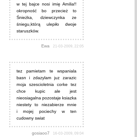
w tej bajce nosi imię Amilia!!
okropność bo przecież to
Śnieżka, dziewczynka ze
śniegu,którą ulepiło dwoje
staruszków.
Ewa
21-03-2009, 22:05
tez pamietam te wspaniala
basn i zdazylam juz zarazic
moja szescioletnia corke tez
chce kupic ale jest
nieosiagalna pozostaje ksiazka
niestety to niezabierze mnie
i mojej pociechy w ten
cudowny swiat
gosiaoo7
16-03-2009, 09:04