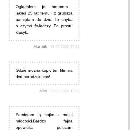
Oglądałem ję hmmmm....
jakieś 25 lat temu i z grubsza
pamiętam do dziś. To chyba
o czymś świadczy. Po prostu
klasyk.
Marmik
12-09-2006, 22:58
Gdzie mozna kupic ten film na
dvd poradzcie cos!
alex
31-03-2006, 13:58
Pamiętam tą bajke z mojej
młodości.Bardzo fajna
opowieść polecam