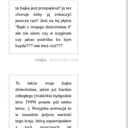
ta bajka jest przepiękna!! ja tez
choruje żeby ją zobaczyć
jeszcze raz!! Jest na tej płytce
"Bajki z mojego dzieciństwa 4"
ale nie wiem czy w oryginale
czy jakas podróba bo bym
kupiła??? wie ktoś coś???
majka
16-01-2009, 12:30
To także moja bajka
dzieciństwa, jakże już bardzo
odległego (maleńkie bydgoskie
kino TPPR prawie pół wieku
temu...). Rosyjska animacja to
w zasadzie jedyna wartość
tego kraju, którą zapamiętałem
z tych mrocznych lat