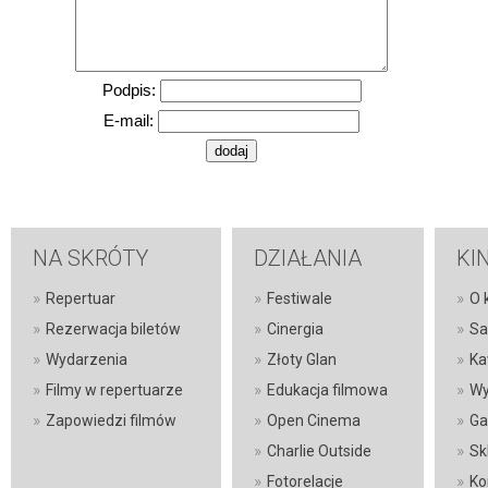
Podpis:
E-mail:
NA SKRÓTY
DZIAŁANIA
KI
»
»
»
Repertuar
Festiwale
O 
»
»
»
Rezerwacja biletów
Cinergia
Sa
»
»
»
Wydarzenia
Złoty Glan
Ka
»
»
»
Filmy w repertuarze
Edukacja filmowa
Wy
»
»
»
Zapowiedzi filmów
Open Cinema
Ga
»
»
Charlie Outside
Sk
»
»
Fotorelacje
Ko