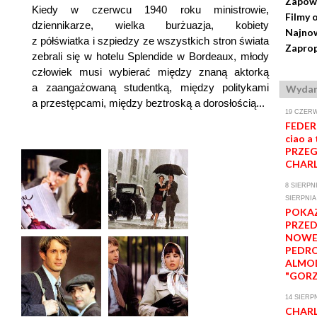
Zapow
Kiedy w czerwcu 1940 roku ministrowie,
Filmy 
dziennikarze, wielka burżuazja, kobiety
Najnow
z półświatka i szpiedzy ze wszystkich stron świata
Zaprop
zebrali się w hotelu Splendide w Bordeaux, młody
człowiek musi wybierać między znaną aktorką
a zaangażowaną studentką, między politykami
Wydar
a przestępcami, między beztroską a dorosłością...
19 CZERW
FEDERI
ciao a 
PRZEG
CHARL
8 SIERPNI
SIERPNIA
POKA
PRZE
NOWE
PEDR
ALMO
"GORZ
14 SIERP
CHARL