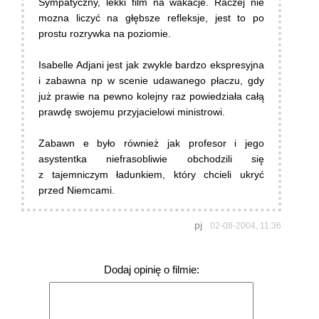
Sympatyczny, lekki film na wakacje. Raczej nie
mozna liczyć na głębsze refleksje, jest to po
prostu rozrywka na poziomie.
Isabelle Adjani jest jak zwykle bardzo ekspresyjna
i zabawna np w scenie udawanego płaczu, gdy
już prawie na pewno kolejny raz powiedziała całą
prawdę swojemu przyjacielowi ministrowi.
Zabawn e było również jak profesor i jego
asystentka niefrasobliwie obchodzili się
z tajemniczym ładunkiem, który chcieli ukryć
przed Niemcami.
pj
02-08-2004, 11:36
Dodaj opinię o filmie: