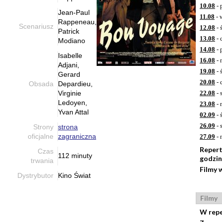
10.08
- 
Jean-Paul
11.08
- 
Rappeneau,
Scenariusz
12.08
- 
Patrick
13.08
- 
Modiano
14.08
- 
Isabelle
16.08
- 
Adjani,
19.08
- 
Gerard
20.08
- 
Obsada
Depardieu,
Virginie
22.08
- 
Ledoyen,
23.08
- 
Yvan Attal
02.09
- 
26.09
- 
Strony
strona
oficjalne
zagraniczna
27.09
- 
Reper
Czas
112 minuty
godzi
trwania
Filmy 
Dystrybutor
Kino Świat
Filmy
W rep