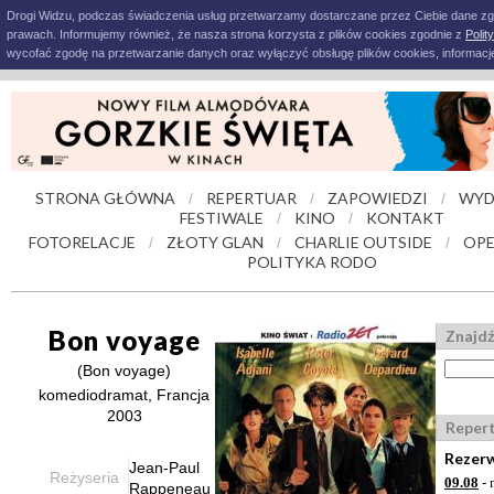
Drogi Widzu, podczas świadczenia usług przetwarzamy dostarczane przez Ciebie dane z
prawach. Informujemy również, że nasza strona korzysta z plików cookies zgodnie z
Polit
wycofać zgodę na przetwarzanie danych oraz wyłączyć obsługę plików cookies, informacje
STRONA GŁÓWNA
REPERTUAR
ZAPOWIEDZI
WYD
/
/
/
FESTIWALE
KINO
KONTAKT
/
/
FOTORELACJE
ZŁOTY GLAN
CHARLIE OUTSIDE
OPE
/
/
/
POLITYKA RODO
Bon voyage
Znajdź
(Bon voyage)
komediodramat, Francja
2003
Reper
Rezerw
Jean-Paul
Reżyseria
09.08
- 
Rappeneau