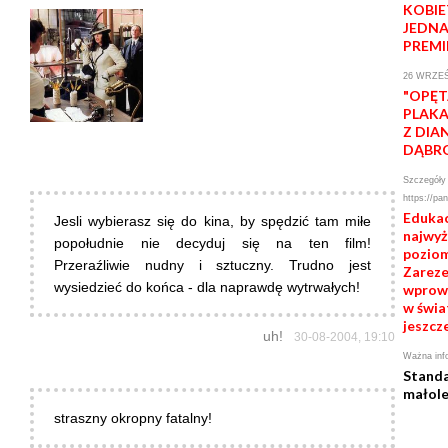
KOBIE
JEDNA
PREMI
26 WRZEŚ
"OPĘT
PLAKA
Z DIA
DĄBR
Szczegóły 
https://pan
Edukac
Jesli wybierasz się do kina, by spędzić tam miłe
najwy
popołudnie nie decyduj się na ten film!
poziom
Przeraźliwie nudny i sztuczny. Trudno jest
Zarezer
wysiedzieć do końca - dla naprawdę wytrwałych!
wprowa
w świa
jeszcze
uh!
30-08-2004, 19:10
Ważna inf
Standa
małole
straszny okropny fatalny!