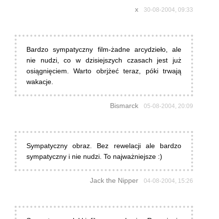
x
30-08-2004, 09:33
Bardzo sympatyczny film-żadne arcydzieło, ale
nie nudzi, co w dzisiejszych czasach jest już
osiągnięciem. Warto obrjżeć teraz, póki trwają
wakacje.
Bismarck
05-08-2004, 20:09
Sympatyczny obraz. Bez rewelacji ale bardzo
sympatyczny i nie nudzi. To najważniejsze :)
Jack the Nipper
04-08-2004, 15:26