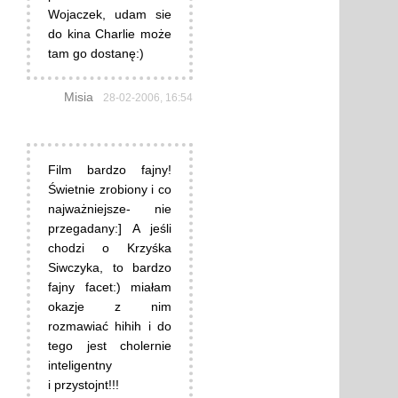
Wojaczek, udam sie
do kina Charlie może
tam go dostanę:)
Misia
28-02-2006, 16:54
Film bardzo fajny!
Świetnie zrobiony i co
najważniejsze- nie
przegadany:] A jeśli
chodzi o Krzyśka
Siwczyka, to bardzo
fajny facet:) miałam
okazje z nim
rozmawiać hihih i do
tego jest cholernie
inteligentny
i przystojnt!!!