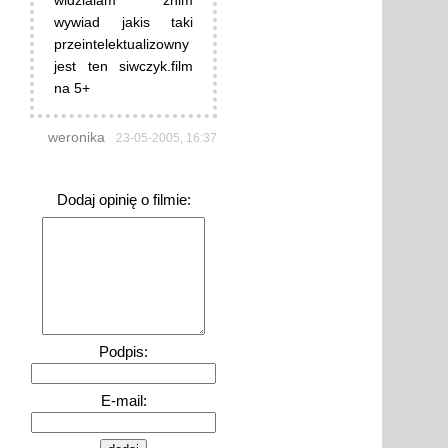
widzialam znim
wywiad jakis taki
przeintelektualizowny
jest ten siwczyk.film
na 5+
weronika
23-05-2005, 16:37
Dodaj opinię o filmie:
Podpis:
E-mail: