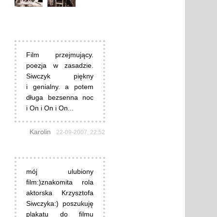
Film przejmujący.
poezja w zasadzie.
Siwczyk piękny
i genialny. a potem
długa bezsenna noc
i On i On i On...
Karolin
22-09-2007, 22:52
mój ulubiony
film:)znakomita rola
aktorska Krzysztofa
Siwczyka:) poszukuję
plakatu do filmu