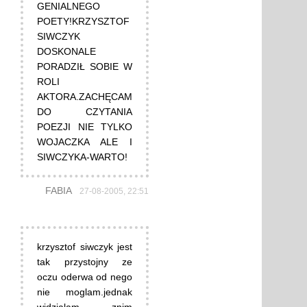
GENIALNEGO
POETY!KRZYSZTOF
SIWCZYK
DOSKONALE
PORADZIŁ SOBIE W
ROLI
AKTORA.ZACHĘCAM
DO CZYTANIA
POEZJI NIE TYLKO
WOJACZKA ALE I
SIWCZYKA-WARTO!
FABIA
27-08-2005, 22:51
krzysztof siwczyk jest
tak przystojny ze
oczu oderwa od nego
nie moglam.jednak