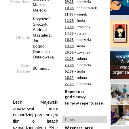
Scenariusz
09.08
- niedziela
Maciej
10.08
- poniedziałek
Melecki
11.08
- wtorek
Krzysztof
12.08
- środa
Siwczyk,
13.08
- czwartek
Andrzej
14.08
- piątek
Mastalerz,
Obsada
16.08
- niedziela
Jan
Bógdoł,
19.08
- środa
Dominika
20.08
- czwartek
www.O
Ostałowska
22.08
- sobota
Zap
23.08
- niedziela
Czas
wspó
90 minut
trwania
02.09
- środa
organizac
26.09
- sobota
27.09
- niedziela
Repertuar
godzinowy
Lech Majewski
Filmy w repertuarze
zrealizował może
najbardziej przejmujący
Filmy
film o latach
sześćdziesiątych PRL-
W repertuarze