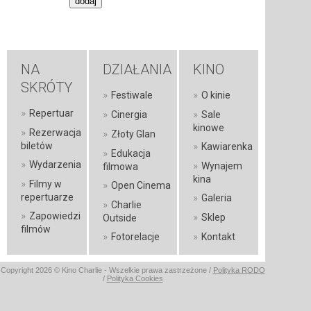
NA
DZIAŁANIA
KINO
SKRÓTY
»
»
Festiwale
O kinie
»
Repertuar
»
»
Cinergia
Sale
kinowe
»
Rezerwacja
»
Złoty Glan
»
biletów
Kawiarenka
»
Edukacja
»
Wydarzenia
»
Wynajem
filmowa
kina
»
Filmy w
»
Open Cinema
»
repertuarze
Galeria
»
Charlie
»
Zapowiedzi
»
Sklep
Outside
filmów
»
»
Fotorelacje
Kontakt
Copyright 2026 © Kino Charlie - Wszelkie prawa zastrzeżone /
Polityka RODO
/
Polityka Cookies