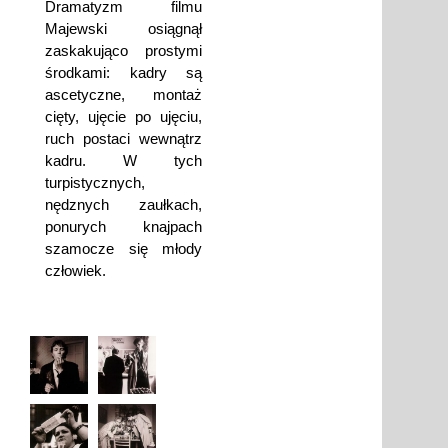
Dramatyzm filmu
Majewski osiągnął
zaskakująco prostymi
środkami: kadry są
ascetyczne, montaż
cięty, ujęcie po ujęciu,
ruch postaci wewnątrz
kadru. W tych
turpistycznych,
nędznych zaułkach,
ponurych knajpach
szamocze się młody
człowiek.