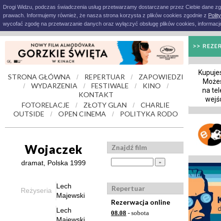
Drogi Widzu, podczas świadczenia usług przetwarzamy dostarczane przez Ciebie dane z
prawach. Informujemy również, że nasza strona korzysta z plików cookies zgodnie z
Polit
wycofać zgodę na przetwarzanie danych oraz wyłączyć obsługę plików cookies, informacje
Kupujes
STRONA GŁÓWNA
REPERTUAR
ZAPOWIEDZI
/
/
Możes
WYDARZENIA
FESTIWALE
KINO
/
/
/
/
na tel
KONTAKT
wejś
FOTORELACJE
ZŁOTY GLAN
CHARLIE
/
/
OUTSIDE
OPEN CINEMA
POLITYKA RODO
/
/
Wojaczek
Znajdź film
dramat, Polska 1999
Lech
Repertuar
Reżyseria
Majewski
Rezerwacja online
Lech
08.08
- sobota
Majewski,