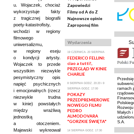
u. Wojaczek, chociaż
Zapowiedzi
wykorzystuje fakty
Filmy od A do Z
z tragicznej biografii
Najnowsze opinie
poety-katastrofisty,
Zaproponuj film
wchodzi w regiony
filmowego
Wydarzenia
Su
uniwersalizmu,
w regiony eseju
19 CZERWCA- 20 SIERPNIA
o kondycji artysty.
FEDERICO FELLINI:
ciao a tutti!,
Wojaczek to przede
PRZEGLĄD W KINIE
wszystkim niezwykle
CHARLIE
pesymistyczny opis
Przedsię
subwenc
napięć psychicznych
8 SIERPNIA GODZ. 20:20 i 9
ramach 
SIERPNIA GODZ. 17:00
i emocjonalnych (rzecz
rządowe
POKAZY
niezwykle trudna
Finansow
PRZEDPREMIEROWE
Polskie
w kinie) powstałych
NOWEGO FILMU
Rozwoju 
między wrażliwą
PEDRO
Małych i
ALMODOVARA
jednostką
udzielon
"GORZKIE ŚWIĘTA"
S.A.
a otoczeniem.
Majewski wykreował
14 SIERPNIA GODZ. 17:30