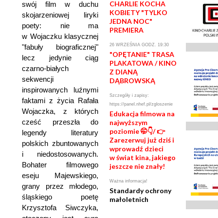
CHARLIE KOCHA
swój film w duchu
KOBIETY "TYLKO
skojarzeniowej liryki
JEDNA NOC"
poety: nie ma
PREMIERA
w Wojaczku klasycznej
26 WRZEŚNIA GODZ. 19:30
"fabuły biograficznej"
"OPĘTANIE" TRASA
lecz jedynie ciąg
PLAKATOWA / KINO
czarno-białych
Z DIANĄ
sekwencji
DĄBROWSKĄ
inspirowanych luźnymi
Szczegóły i zapisy:
faktami z życia Rafała
https://panel.nhef.pl/zgloszenie
Wojaczka, z których
Edukacja filmowa na
cześć przeszła do
najwyższym
poziomie 🤭👇/ 👉
legendy literatury
Zarezerwuj już dziś i
polskich zbuntowanych
wprowadź dzieci
i niedostosowanych.
w świat kina, jakiego
Bohater filmowego
jeszcze nie znały!
eseju Majewskiego,
Ważna informacja!
grany przez młodego,
Standardy ochrony
śląskiego poetę
małoletnich
Krzysztofa Siwczyka,