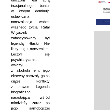
otoczony jest aurą
irracjonalnego buntu,
w którym dominuje
ustawiczna
nonszalancja wobec
własnego życia. Rafał
Wojaczek
zafascynowany był
legendą Hłaski. Nie
liczył się z otoczeniem.
Leczył się
psychiatrycznie,
walczył
z alkoholizmem, jego
ekscesy narażały go na
ciągłe konflikty
z prawem. Legenda
biograficzna
narastająca wśród
młodzieży zaraz po
jego samobójczej