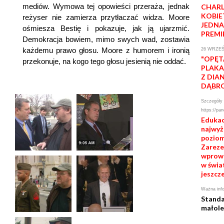
mediów. Wymowa tej opowieści przeraża, jednak
CHARL
KOBIE
reżyser nie zamierza przytłaczać widza. Moore
JEDNA
ośmiesza Bestię i pokazuje, jak ją ujarzmić.
PREMI
Demokracja bowiem, mimo swych wad, zostawia
każdemu prawo głosu. Moore z humorem i ironią
26 WRZEŚ
"OPĘT
przekonuje, na kogo tego głosu jesienią nie oddać.
PLAKA
Z DIA
DĄBR
Szczegóły 
https://pan
Edukac
najwy
poziom
Zarezer
wprowa
w świat
jeszcze
Ważna info
Standa
małole