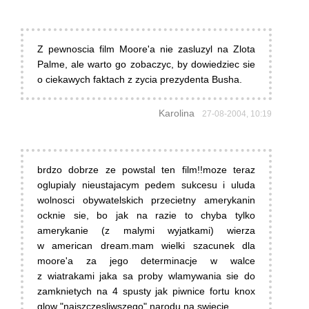
Z pewnoscia film Moore'a nie zasluzyl na Zlota
Palme, ale warto go zobaczyc, by dowiedziec sie
o ciekawych faktach z zycia prezydenta Busha.
Karolina
27-08-2004, 10:19
brdzo dobrze ze powstal ten film!!moze teraz
oglupialy nieustajacym pedem sukcesu i uluda
wolnosci obywatelskich przecietny amerykanin
ocknie sie, bo jak na razie to chyba tylko
amerykanie (z malymi wyjatkami) wierza
w american dream.mam wielki szacunek dla
moore'a za jego determinacje w walce
z wiatrakami jaka sa proby wlamywania sie do
zamknietych na 4 spusty jak piwnice fortu knox
glow "najszczesliwszego" narodu na swiecie.