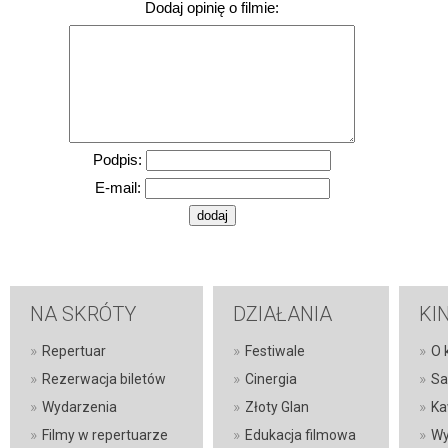
Dodaj opinię o filmie:
Podpis:
E-mail:
NA SKRÓTY
DZIAŁANIA
KI
»
»
»
Repertuar
Festiwale
O 
»
»
»
Rezerwacja biletów
Cinergia
Sa
»
»
»
Wydarzenia
Złoty Glan
Ka
»
»
»
Filmy w repertuarze
Edukacja filmowa
Wy