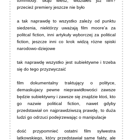
tommlody: skąd wiesz, widziałeś już film?
przecież premiery jeszcze nie było
a tak naprawdę to wszystko zależy od punktu
siedzenia, niektórzy uważają film moore'a za
politcal fiction, inni artykuły wyborczej za political
fiction, jeszcze inni co krok widzą rózne spiski
narodowo-dziejowe
tak naprawdę wszystko jest subiektywne i trzeba
się do tego przyzwyczaić
film dokumentalny traktujący o polityce,
demaskujacy pewne nieprawidłowości zawsze
będzie subiektywny i zawsze się znajdzie ktoś, kto
go nazwie political fiction, nawet gdyby
przedstawiał on najprawdziwszą prawdę, to duża
ludzi go odrzuci podejrzewając o manipulacje
dość przypomnieć ostatni film sylwestra
latkowskiego, który przedstawiał same fakty, ale