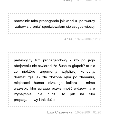
15-09-2004, 18:25
normalnie taka propaganda jak w prl-u. po tworcy
"zabaw z bronia" spodziewalam sie czegos wiecej
enza
13-09-2004, 12:56
perfekcyjny film propagandowy - kto po jego
obejrzeniu nie stwierdzi że Bush to głupek? to nic
że niektóre argumenty wątpliwej konduity,
dramaturgia jak źle złozona ręka po złamaniu,
miejscami humor nizszego kalibru - mimo
wszystko film sprawia przyjemność widzowi. a p
rzynajmniej nie nudzi. to jak na film
propagandowy i tak dużo.
Ewa Ciszewska
10-09-2004, 01:26