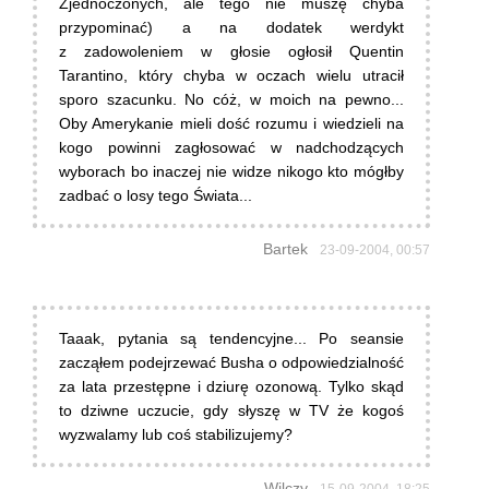
Zjednoczonych, ale tego nie muszę chyba
przypominać) a na dodatek werdykt
z zadowoleniem w głosie ogłosił Quentin
Tarantino, który chyba w oczach wielu utracił
sporo szacunku. No cóż, w moich na pewno...
Oby Amerykanie mieli dość rozumu i wiedzieli na
kogo powinni zagłosować w nadchodzących
wyborach bo inaczej nie widze nikogo kto mógłby
zadbać o losy tego Świata...
Bartek
23-09-2004, 00:57
Taaak, pytania są tendencyjne... Po seansie
zacząłem podejrzewać Busha o odpowiedzialność
za lata przestępne i dziurę ozonową. Tylko skąd
to dziwne uczucie, gdy słyszę w TV że kogoś
wyzwalamy lub coś stabilizujemy?
Wilczy