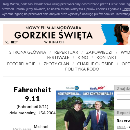
Drogi Widzu, podczas świadczenia usług przetwarzamy dostarczane przez Ciebie dane z
prawach. Informujemy również, że nasza strona korzysta z plików cookies zgodnie z
Polit
wycofać zgodę na przetwarzanie danych oraz wyłączyć obsługę plików cookies, informacje
STRONA GŁÓWNA
REPERTUAR
ZAPOWIEDZI
WYD
/
/
/
FESTIWALE
KINO
KONTAKT
/
/
FOTORELACJE
ZŁOTY GLAN
CHARLIE OUTSIDE
OPE
/
/
/
POLITYKA RODO
Fahrenheit
Znajdź
9.11
(Fahrenheit 9/11)
Reper
dokumentalny, USA 2004
Rezerw
Michael
08.08
- 
Reżyseria