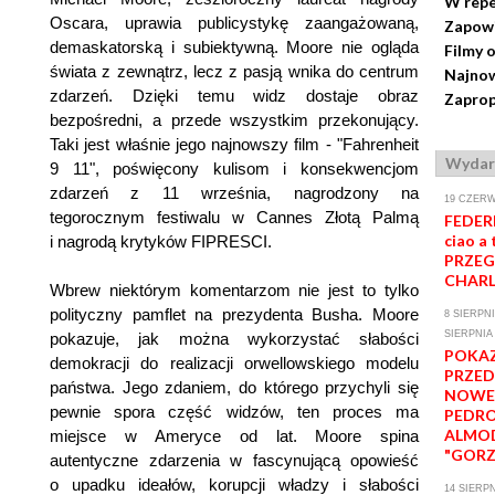
W repe
Oscara, uprawia publicystykę zaangażowaną,
Zapow
demaskatorską i subiektywną. Moore nie ogląda
Filmy 
świata z zewnątrz, lecz z pasją wnika do centrum
Najnow
zdarzeń. Dzięki temu widz dostaje obraz
Zaprop
bezpośredni, a przede wszystkim przekonujący.
Taki jest właśnie jego najnowszy film - "Fahrenheit
Wydar
9 11", poświęcony kulisom i konsekwencjom
zdarzeń z 11 września, nagrodzony na
19 CZERW
tegorocznym festiwalu w Cannes Złotą Palmą
FEDERI
ciao a 
i nagrodą krytyków FIPRESCI.
PRZEG
CHARL
Wbrew niektórym komentarzom nie jest to tylko
polityczny pamflet na prezydenta Busha. Moore
8 SIERPNI
SIERPNIA
pokazuje, jak można wykorzystać słabości
POKA
demokracji do realizacji orwellowskiego modelu
PRZE
państwa. Jego zdaniem, do którego przychyli się
NOWE
pewnie spora część widzów, ten proces ma
PEDR
ALMO
miejsce w Ameryce od lat. Moore spina
"GORZ
autentyczne zdarzenia w fascynującą opowieść
o upadku ideałów, korupcji władzy i słabości
14 SIERPN