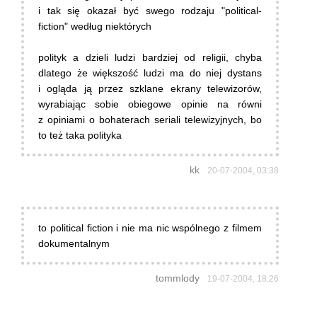
i tak się okazał być swego rodzaju "political-
fiction" według niektórych
polityk a dzieli ludzi bardziej od religii, chyba
dlatego że większość ludzi ma do niej dystans
i ogląda ją przez szklane ekrany telewizorów,
wyrabiając sobie obiegowe opinie na równi
z opiniami o bohaterach seriali telewizyjnych, bo
to też taka polityka
kk
20-07-2004, 03:38
to political fiction i nie ma nic wspólnego z filmem
dokumentalnym
tommlody
19-07-2004, 18:26