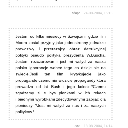
shqd
24-08-2004, 16:13
Jestem od kilku miesiecy w Szwajcarii, gdzie film
Moora zostal przyjety jako jednostronny jednakze
prawdziwy i przerazajcy obraz detrukcyjnej
polityki pseudo polityka prezydenta W,Buscha.
Jestem rozczarowan i jest mi wstyd za nasza
polska ignorancje wobec tego co dzieje sie na
swiecie.Jesli ten film krytykujecie jako
propagande czemu nie widzicie propagandy ktora
prowadza od lat Bush i jego kolesie?Czemu
zgadzamy si e bys pionkami w ich rekach
i biednymi wyrobkami zdecydowanymi zabijac dla
pieniedzy ?Jest mi wstyd za nas i za naszych
politykow !
ara
18-08-2004, 14:14