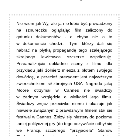
Nie wiem jak Wy, ale ja nie lubię być prowadzony
na sznureczku oglądając film zaliczony do
gatunku dokumentów - a chyba nie o to
w dokumencie chodzi... Tym, którzy dali się
nabrać na płytką propagandę tego szalejącego
skrajnego lewicowca szczerze współczuję.
Przeanalizujcie dokładnie sceny z filmu, dla
przykładu jaki żołnierz miesza z błotem swojego
dowódcę, a przecież prezydent jest najwyższym
zwierzchnikiem sił zbrojnych USA. Nagroda jaką
Moore otrzymał w Cannes nie świadczy
w żadnym względzie o wielkości jego filmu.
Świadczy wręcz przeciwko niemu i ukazuje jak
niewiele związanym z prawdziwym filmem stał sie
festiwal w Cannes. Zniżył się niestety do poziomu
taniej politycznej gry (do tego oczywiście odbył się
we Francji, szczerego "przyjaciela" Stanów