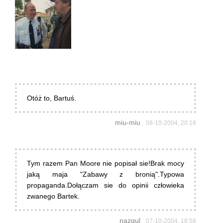
Otóż to, Bartuś.
miu-miu
08-10-2004, 20:18
Tym razem Pan Moore nie popisał sie!Brak mocy
jaką maja "Zabawy z bronią".Typowa
propaganda.Dołączam sie do opinii człowieka
zwanego Bartek.
nazgul
07-10-2004, 18:58