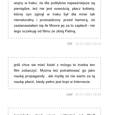
wojny w Iraku; że dla polityków najważniejsze są
pieniądze, też nie jest nowością; płacz kobiety,
której syn zginął w Iraku był dla mnie tak
nienaturalny i przesadzony przed kamerą, że
zastanawiałam się ile Moore jej za to zapłacił - nie
tego oczekuję od filmu ze złotą Palmą.
GK
30-07-2004, 09:16
jeśli chce sie mieć kisiel z mózgu to trzeba ten
film zobaczyć. Można też potraktować go jako
naukę propagandy , ale myślę że nie warto za tą
naukę płacić, kiedy pełno jest kopi w Internecie.
olaf
26-07-2004, 08:48