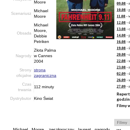
Moore
09.08
- 
10.08
- 
Michael
Scenariusz
Moore
11.08
- 
12.08
- 
Michael
13.08
- 
Moore,
Obsada
14.08
- 
Debbie
Petriken
16.08
- 
19.08
- 
Złota Palma
20.08
- 
Nagrody
w Cannes
22.08
- 
2004
23.08
- 
Strony
strona
02.09
- 
oficjalne
zagraniczna
26.09
- 
Czas
27.09
- 
112 minuty
trwania
Repert
Dystrybutor
Kino Świat
godzi
Filmy 
Filmy
Michael Moore, zeszłoroczny laureat nagrody