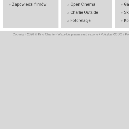
»
»
»
Zapowiedzi filmów
Open Cinema
Ga
»
»
Charlie Outside
Sk
»
»
Fotorelacje
Ko
Copyright 2026 © Kino Charlie - Wszelkie prawa zastrzeżone /
Polityka RODO
/
Po