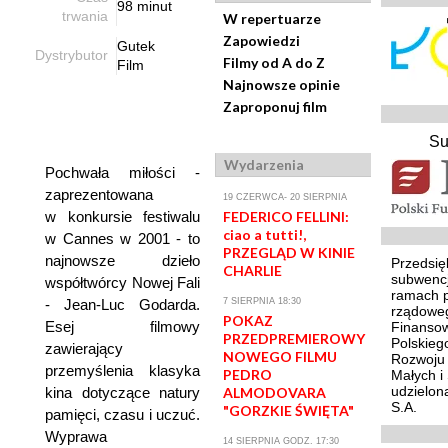
98 minut
trwania
W repertuarze
Zapowiedzi
Gutek
Dystrybutor
Filmy od A do Z
Film
Najnowsze opinie
Zaproponuj film
Su
Wydarzenia
Pochwała miłości -
zaprezentowana
19 CZERWCA- 20 SIERPNIA
w konkursie festiwalu
FEDERICO FELLINI:
ciao a tutti!,
w Cannes w 2001 - to
PRZEGLĄD W KINIE
najnowsze dzieło
Przedsię
CHARLIE
subwencj
współtwórcy Nowej Fali
ramach 
- Jean-Luc Godarda.
7 SIERPNIA 18:30
rządoweg
POKAZ
Esej filmowy
Finansow
PRZEDPREMIEROWY
Polskieg
zawierający
NOWEGO FILMU
Rozwoju 
przemyślenia klasyka
PEDRO
Małych i
udzielon
kina dotyczące natury
ALMODOVARA
S.A.
"GORZKIE ŚWIĘTA"
pamięci, czasu i uczuć.
Wyprawa
14 SIERPNIA GODZ. 17:30