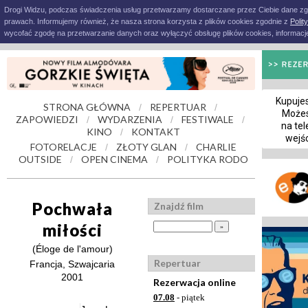
Drogi Widzu, podczas świadczenia usług przetwarzamy dostarczane przez Ciebie dane z
prawach. Informujemy również, że nasza strona korzysta z plików cookies zgodnie z
Polit
wycofać zgodę na przetwarzanie danych oraz wyłączyć obsługę plików cookies, informacje
Kupujes
STRONA GŁÓWNA
REPERTUAR
/
/
Możes
ZAPOWIEDZI
WYDARZENIA
FESTIWALE
/
/
/
na tel
KINO
KONTAKT
/
wejś
FOTORELACJE
ZŁOTY GLAN
CHARLIE
/
/
OUTSIDE
OPEN CINEMA
POLITYKA RODO
/
/
Pochwała
Znajdź film
miłości
(Éloge de l'amour)
Repertuar
Francja, Szwajcaria
2001
Rezerwacja online
07.08
- piątek