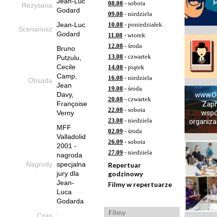
Jean-Luc
08.08
- sobota
Reżyseria
Godard
09.08
- niedziela
Jean-Luc
10.08
- poniedziałek
Scenariusz
Godard
11.08
- wtorek
12.08
- środa
Bruno
13.08
- czwartek
Putzulu,
Cecile
14.08
- piątek
Camp,
16.08
- niedziela
Obsada
Jean
19.08
- środa
Davy,
www.O
20.08
- czwartek
Françoise
Zap
22.08
- sobota
wspó
Verny
23.08
- niedziela
organizac
MFF
02.09
- środa
Valladolid
26.09
- sobota
2001 -
27.09
- niedziela
nagroda
Nagrody
specjalna
Repertuar
jury dla
godzinowy
Jean-
Filmy w repertuarze
Luca
Godarda
Filmy
Czas