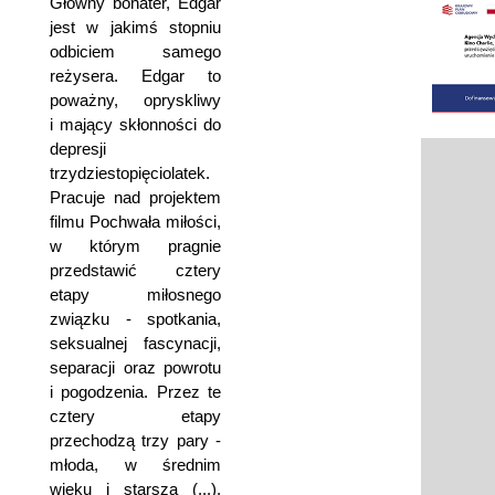
Główny bohater, Edgar
jest w jakimś stopniu
odbiciem samego
reżysera. Edgar to
poważny, opryskliwy
i mający skłonności do
depresji
trzydziestopięciolatek.
Pracuje nad projektem
filmu Pochwała miłości,
w którym pragnie
przedstawić cztery
etapy miłosnego
związku - spotkania,
seksualnej fascynacji,
separacji oraz powrotu
i pogodzenia. Przez te
cztery etapy
przechodzą trzy pary -
młoda, w średnim
wieku i starsza (...).