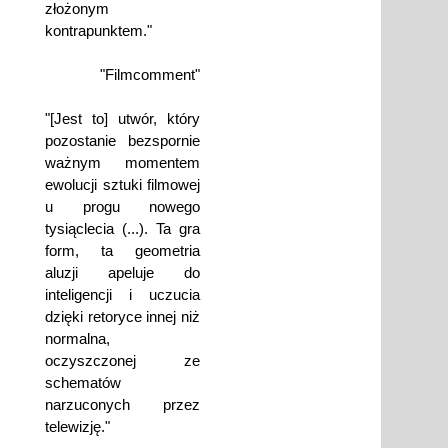
złożonym
kontrapunktem."
"Filmcomment"
"[Jest to] utwór, który
pozostanie bezspornie
ważnym momentem
ewolucji sztuki filmowej
u progu nowego
tysiąclecia (...). Ta gra
form, ta geometria
aluzji apeluje do
inteligencji i uczucia
dzięki retoryce innej niż
normalna,
oczyszczonej ze
schematów
narzuconych przez
telewizję."