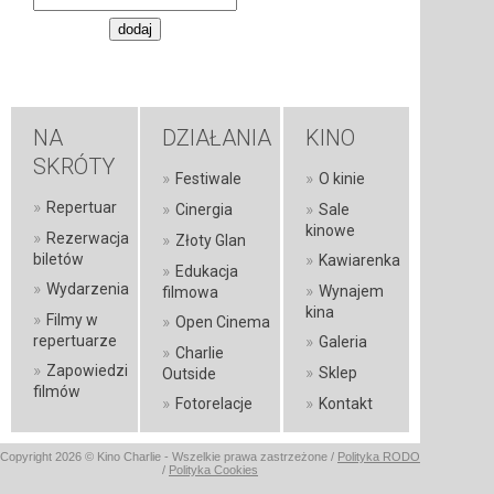
NA
DZIAŁANIA
KINO
SKRÓTY
»
»
Festiwale
O kinie
»
Repertuar
»
»
Cinergia
Sale
kinowe
»
Rezerwacja
»
Złoty Glan
»
biletów
Kawiarenka
»
Edukacja
»
Wydarzenia
»
Wynajem
filmowa
kina
»
Filmy w
»
Open Cinema
»
repertuarze
Galeria
»
Charlie
»
Zapowiedzi
»
Sklep
Outside
filmów
»
»
Fotorelacje
Kontakt
Copyright 2026 © Kino Charlie - Wszelkie prawa zastrzeżone /
Polityka RODO
/
Polityka Cookies