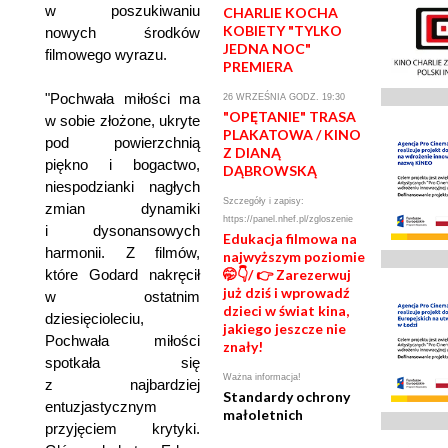
w poszukiwaniu
CHARLIE KOCHA
KOBIETY "TYLKO
nowych środków
JEDNA NOC"
filmowego wyrazu.
PREMIERA
"Pochwała miłości ma
26 WRZEŚNIA GODZ. 19:30
"OPĘTANIE" TRASA
w sobie złożone, ukryte
PLAKATOWA / KINO
pod powierzchnią
Z DIANĄ
piękno i bogactwo,
DĄBROWSKĄ
niespodzianki nagłych
Szczegóły i zapisy:
zmian dynamiki
https://panel.nhef.pl/zgloszenie
i dysonansowych
Edukacja filmowa na
harmonii. Z filmów,
najwyższym poziomie
które Godard nakręcił
🤭👇/ 👉 Zarezerwuj
już dziś i wprowadź
w ostatnim
dzieci w świat kina,
dziesięcioleciu,
jakiego jeszcze nie
Pochwała miłości
znały!
spotkała się
Ważna informacja!
z najbardziej
Standardy ochrony
entuzjastycznym
małoletnich
przyjęciem krytyki.