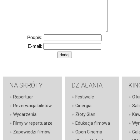
Podpis:
E-mail:
NA SKRÓTY
DZIAŁANIA
KIN
»
»
»
Repertuar
Festiwale
O ki
»
»
»
Rezerwacja biletów
Cinergia
Sal
»
»
»
Wydarzenia
Złoty Glan
Kaw
»
»
»
Filmy w repertuarze
Edukacja filmowa
Wyn
»
»
»
Zapowiedzi filmów
Open Cinema
Gal