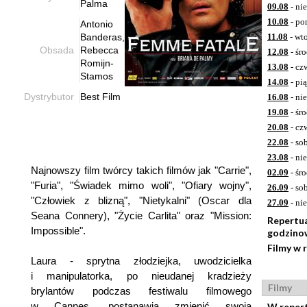
Palma
09.08
- ni
10.08
- po
Antonio
Banderas,
11.08
- wt
Obsada
Rebecca
12.08
- śr
Romijn-
13.08
- cz
Stamos
14.08
- pi
Dystrybutor
Best Film
16.08
- ni
19.08
- śr
20.08
- cz
22.08
- so
23.08
- ni
Najnowszy film twórcy takich filmów jak "Carrie",
02.09
- śr
"Furia", "Świadek mimo woli", "Ofiary wojny",
26.09
- so
"Człowiek z blizną", "Nietykalni" (Oscar dla
27.09
- ni
Seana Connery), "Życie Carlita" oraz "Mission:
Repertu
Impossible".
godzino
Filmy w 
Laura - sprytna złodziejka, uwodzicielka
i manipulatorka, po nieudanej kradzieży
Filmy
brylantów podczas festiwalu filmowego
w Cannes, postanawia zmienić swoją
W reper