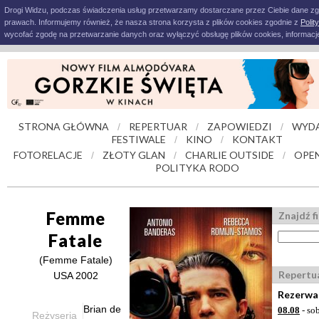
Drogi Widzu, podczas świadczenia usług przetwarzamy dostarczane przez Ciebie dane z
prawach. Informujemy również, że nasza strona korzysta z plików cookies zgodnie z
Polit
wycofać zgodę na przetwarzanie danych oraz wyłączyć obsługę plików cookies, informacje
STRONA GŁÓWNA
REPERTUAR
ZAPOWIEDZI
WYDA
/
/
/
FESTIWALE
KINO
KONTAKT
/
/
FOTORELACJE
ZŁOTY GLAN
CHARLIE OUTSIDE
OPE
/
/
/
POLITYKA RODO
Femme
Znajdź f
Fatale
(Femme Fatale)
Repertu
USA 2002
Rezerwac
Brian de
08.08
- so
Reżyseria