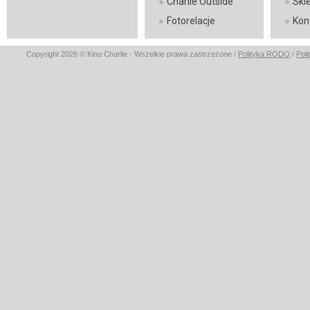
»
»
Charlie Outside
Skl
»
»
Fotorelacje
Kon
Copyright 2026 © Kino Charlie - Wszelkie prawa zastrzeżone /
Polityka RODO
/
Pol