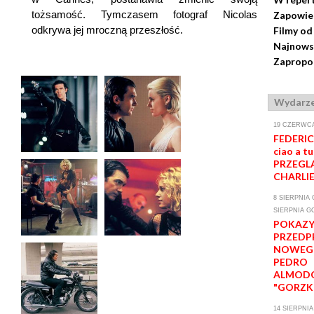
tożsamość. Tymczasem fotograf Nicolas
Zapowie
odkrywa jej mroczną przeszłość.
Filmy od
Najnows
Zapropon
Wydarze
19 CZERWCA
FEDERIC
ciao a tu
PRZEGLĄ
CHARLI
8 SIERPNIA G
SIERPNIA GO
POKAZ
PRZEDP
NOWEGO
PEDRO
ALMOD
"GORZKI
14 SIERPNIA