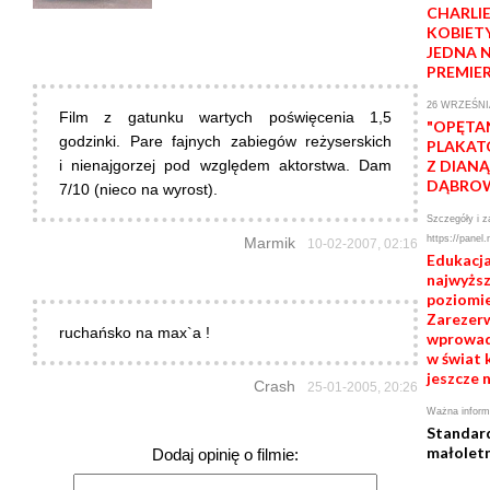
CHARLI
KOBIET
JEDNA 
PREMIE
26 WRZEŚNI
Film z gatunku wartych poświęcenia 1,5
"OPĘTA
godzinki. Pare fajnych zabiegów reżyserskich
PLAKAT
i nienajgorzej pod względem aktorstwa. Dam
Z DIANĄ
DĄBRO
7/10 (nieco na wyrost).
Szczegóły i z
https://panel.
Marmik
10-02-2007, 02:16
Edukacja
najwyżs
poziomie
Zarezerwu
ruchańsko na max`a !
wprowad
w świat 
jeszcze n
Crash
25-01-2005, 20:26
Ważna inform
Standar
małolet
Dodaj opinię o filmie: