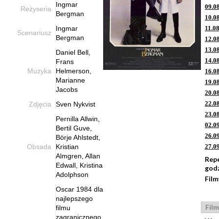
Ingmar
09.0
Reżyseria
Bergman
10.0
Ingmar
11.0
Scenariusz
Bergman
12.0
13.0
Daniel Bell,
14.0
Frans
Muzyka
Helmerson,
16.0
Marianne
19.0
Jacobs
20.0
22.0
Zdjęcia
Sven Nykvist
23.0
Pernilla Allwin,
02.0
Bertil Guve,
26.0
Börje Ahlstedt,
Obsada
Kristian
27.0
Almgren, Allan
Rep
Edwall, Kristina
god
Adolphson
Film
Oscar 1984 dla
najlepszego
Film
filmu
zagranicznego,