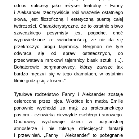
odnosi sukcesy jako reżyser teatralny - Fanny
i Aleksander rzeczywiście robi wrażenie ostatniego
słowa, jest filozoficzną i estetyczną puentą całej
twórczości. Charakterystyczne, że to ostatnie słowo
szwedzkiego pesymisty jest pogodne, choć
wypowiedziane ze świadomością, że nie da się
przekroczyć progu tajemnicy. Bergman nie tyle
odwraca się od spraw ostatecznych, co
przeciwstawia mrokowi tajemnicy blask sztuki (...).
Bohaterowie bergmanowscy, którzy zawsze tak
bardzo męczyli się w jego dramatach, w ostatnim
filmie godzą się z losem."
Tytułowe rodzeństwo Fanny i Aleksander zostaje
osierocone przez ojca. Wkrótce ich matka Emilie
ponownie wychodzi za mąż za protestanckiego
pastora - człowieka niezwykle oschłego i surowego.
Duchowny wychowuje dzieci w purytańskiej
atmosferze i nie toleruje dziecięcych fantazji
i przewinień. „Fanny i Aleksander” to pożegnanie