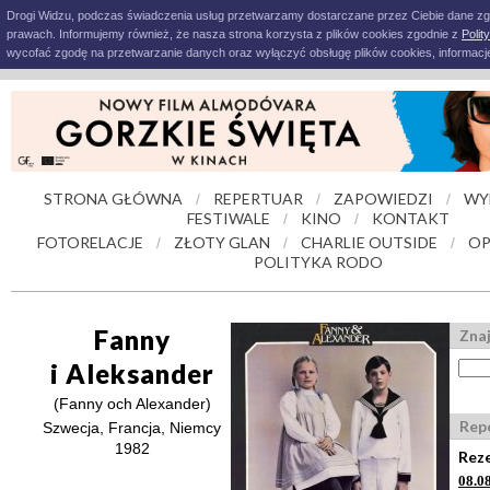
Drogi Widzu, podczas świadczenia usług przetwarzamy dostarczane przez Ciebie dane z
prawach. Informujemy również, że nasza strona korzysta z plików cookies zgodnie z
Polit
wycofać zgodę na przetwarzanie danych oraz wyłączyć obsługę plików cookies, informacje
STRONA GŁÓWNA
REPERTUAR
ZAPOWIEDZI
WY
/
/
/
FESTIWALE
KINO
KONTAKT
/
/
FOTORELACJE
ZŁOTY GLAN
CHARLIE OUTSIDE
OP
/
/
/
POLITYKA RODO
Fanny
Znaj
i Aleksander
(Fanny och Alexander)
Rep
Szwecja, Francja, Niemcy
1982
Reze
08.0