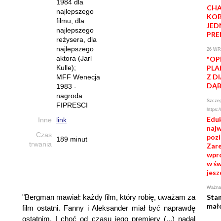
1984 dla
CHA
najlepszego
KOB
filmu, dla
JED
najlepszego
PRE
reżysera, dla
najlepszego
26 WR
aktora (Jarl
"OP
Kulle);
PLA
Z D
MFF Wenecja
DĄ
1983 -
nagroda
Szczeg
FIPRESCI
https:/
Eduk
Inne
link
naj
Czas
pozi
189 minut
trwania
Zare
wpr
w św
jesz
Ważna 
"Bergman mawiał: każdy film, który robię, uważam za
Sta
mał
film ostatni. Fanny i Aleksander miał być naprawdę
ostatnim. I choć od czasu jego premiery (...) nadal