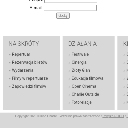
E-mail:
NA SKRÓTY
DZIAŁANIA
K
»
»
»
Repertuar
Festiwale
»
»
»
Rezerwacja biletów
Cinergia
»
»
»
Wydarzenia
Złoty Glan
»
»
»
Filmy w repertuarze
Edukacja filmowa
»
»
»
Zapowiedzi filmów
Open Cinema
»
»
Charlie Outside
»
»
Fotorelacje
Copyright 2026 © Kino Charlie - Wszelkie prawa zastrzeżone /
Polityka RODO
/
P