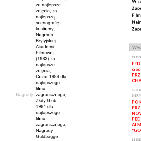
W r
za najlepsze
Zap
zdjęcia, za
Film
najlepszą
Naj
scenografię i
kostiumy;
Zapr
Nagroda
Brytyjskiej
Akademii
Wyd
Filmowej
19 CZ
(1983) za
FED
najlepsze
ciao
zdjęcia;
PRZ
Cezar 1984 dla
CHA
najlepszego
filmu
8 SIER
Nagrody
zagranicznego;
SIERP
Złoty Glob
PO
1984 dla
PRZ
najlepszego
NOW
filmu
PE
zagranicznego;
AL
"GO
Nagrody
Guldbagge
14 SI