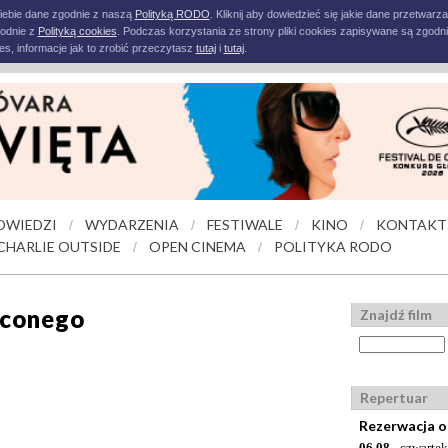
iebie dane zgodnie z naszą
Polityką RODO
. Kliknij aby dowiedzieć się jakie dane przetwarz
godnie z
Polityką cookies
. Podczas korzystania ze strony pliki cookies zapisywane są zgodni
s, informacje jak to zrobić przeczytasz
tutaj
i
tutaj
.
OWIEDZI
WYDARZENIA
FESTIWALE
KINO
KONTAKT
/
/
/
/
CHARLIE OUTSIDE
OPEN CINEMA
POLITYKA RODO
/
/
aconego
Znajdź film
Repertuar
Rezerwacja o
06.08
- czwartek