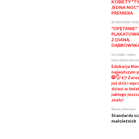
KOBIETY "T
JEDNA NOC"
PREMIERA
26 WRZEŚNIA GODZ
"OPĘTANIE"
PLAKATOWA 
Z DIANĄ
DĄBROWSK
Szczegóły i zapisy:
https://panel.nhef.pl/
Edukacja fil
najwyższym 
🤭👇/ 👉 Zare
już dziś i wp
dzieci w świat
jakiego jeszc
znały!
Ważna informacja!
Standardy o
małoletnich