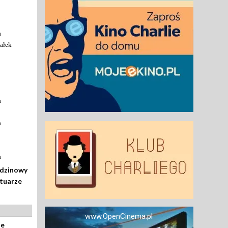
a
ałek
a
a
a
odzinowy
rtuarze
www.OpenCinema.pl
ze