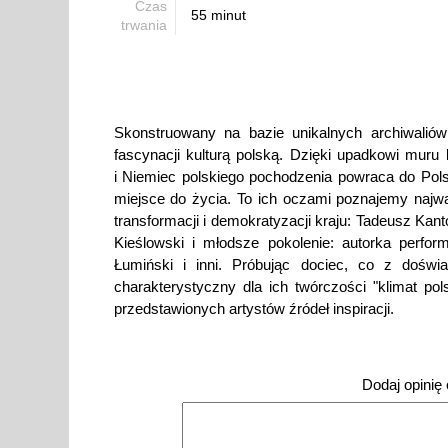
Czas
55 minut
trwania
Skonstruowany na bazie unikalnych archiwaliów 
fascynacji kulturą polską. Dzięki upadkowi muru
i Niemiec polskiego pochodzenia powraca do Pols
miejsce do życia. To ich oczami poznajemy najw
transformacji i demokratyzacji kraju: Tadeusz Kan
Kieślowski i młodsze pokolenie: autorka perfo
Łumiński i inni. Próbując dociec, co z doświ
charakterystyczny dla ich twórczości "klimat pol
przedstawionych artystów źródeł inspiracji.
Dodaj opinię o