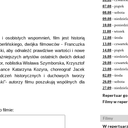
07.08
- piątek
08.08
- sobota
09.08
- niedziel
10.08
- poniedzi
11.08
- wtorek
i osobistych wspomnień, film jest historią
12.08
- środa
 berlińskiego, dwójka filmowców - Francuzka
13.08
- czwartek
ki, aby odnaleźć prawdziwe wartości i nowe
14.08
- piątek
ażniejszych artystów ostatnich dwóch dekad
16.08
- niedziel
tor, noblistka Wisława Szymborska, Krzysztof
20.08
- czwartek
rmance Katarzyna Kozyra, choreograf Jacek
23.08
- niedziel
adczeń historycznych i duchowych tworzy
02.09
- środa
ski"- autorzy filmu poszukują wspólnych dla
26.09
- sobota
27.09
- niedziel
Repertuar g
Filmy w repe
 filmie:
Filmy
W repertuar