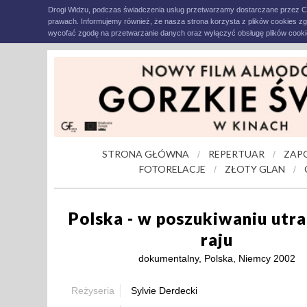
Drogi Widzu, podczas świadczenia usług przetwarzamy dostarczane przez C
prawach. Informujemy również, że nasza strona korzysta z plików cookies z
wycofać zgodę na przetwarzanie danych oraz wyłączyć obsługę plików cookie
STRONA GŁÓWNA
REPERTUAR
ZAP
/
/
FOTORELACJE
ZŁOTY GLAN
/
/
Polska - w poszukiwaniu utr
raju
dokumentalny, Polska, Niemcy 2002
Reżyseria
Sylvie Derdecki