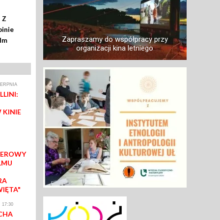
 Z
inie
Zapraszamy do współpracy przy
ilm
organizacji kina letniego
IERPNIA
LINI:
 KINIE
IEROWY
LMU
RA
WIĘTA"
 17:30
CHA