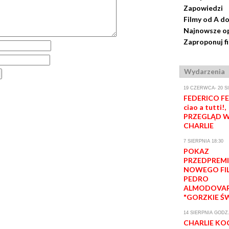
Zapowiedzi
Filmy od A do
Najnowsze op
Zaproponuj f
Wydarzenia
19 CZERWCA- 20 S
FEDERICO FEL
ciao a tutti!,
PRZEGLĄD W
CHARLIE
7 SIERPNIA 18:30
POKAZ
PRZEDPREM
NOWEGO FI
PEDRO
ALMODOVA
"GORZKIE Ś
14 SIERPNIA GODZ.
CHARLIE KO