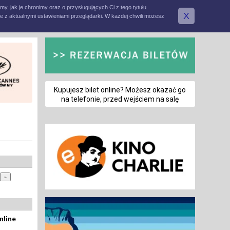
amy, jak je chronimy oraz o przysługujących Ci z tego tytułu
X
e z aktualnymi ustawieniami przeglądarki. W każdej chwili możesz
Kupujesz bilet online? Możesz okazać go
na telefonie, przed wejściem na salę
nline