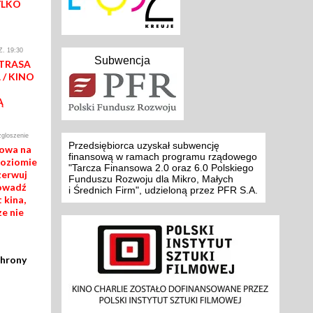
YLKO
. 19:30
Subwencja
 TRASA
/ KINO
Ą
zgloszenie
Przedsiębiorca uzyskał subwencję
mowa na
finansową w ramach programu rządowego
poziomie
"Tarcza Finansowa 2.0 oraz 6.0 Polskiego
zerwuj
Funduszu Rozwoju dla Mikro, Małych
rowadź
i Średnich Firm", udzieloną przez PFR S.A.
 kina,
ze nie
chrony