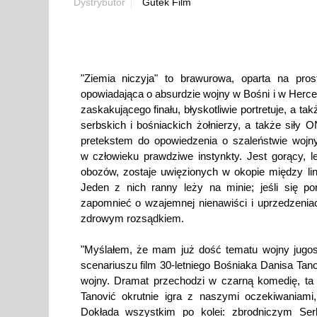
Dystrybutor
Gutek Film
"Ziemia niczyja" to brawurowa, oparta na pro
opowiadająca o absurdzie wojny w Bośni i w Herc
zaskakującego finału, błyskotliwie portretuje, a t
serbskich i bośniackich żołnierzy, a także siły O
pretekstem do opowiedzenia o szaleństwie wojn
w człowieku prawdziwe instynkty. Jest gorący, le
obozów, zostaje uwięzionych w okopie między lini
Jeden z nich ranny leży na minie; jeśli się 
zapomnieć o wzajemnej nienawiści i uprzedzenia
zdrowym rozsądkiem.
"Myślałem, że mam już dość tematu wojny jugosł
scenariuszu film 30-letniego Bośniaka Danisa Tan
wojny. Dramat przechodzi w czarną komedię, ta 
Tanović okrutnie igra z naszymi oczekiwaniami, 
Dokłada wszystkim po kolei: zbrodniczym Se