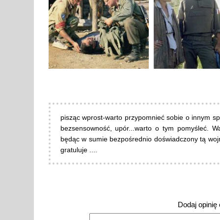
pisząc wprost-warto przypomnieć sobie o innym spoj
bezsensowność, upór...warto o tym pomyśleć. Waż
będąc w sumie bezpośrednio doświadczony tą wojną
gratuluje ....
Dodaj opinię o