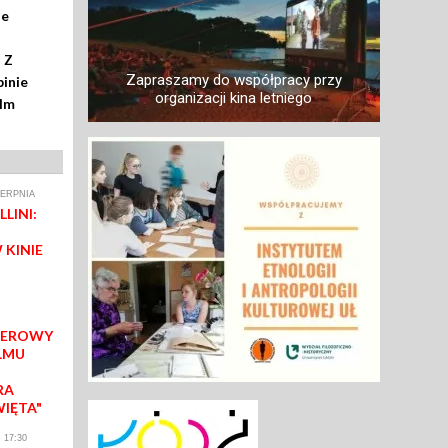
ze
 Z
Zapraszamy do współpracy przy
inie
organizacji kina letniego
ilm
IERPNIA
LINI:
 KINIE
IEROWY
LMU
RA
WIĘTA"
 17:30