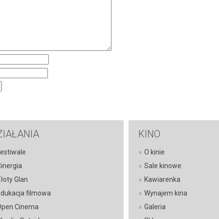
ZIAŁANIA
KINO
»
estiwale
O kinie
»
inergia
Sale kinowe
»
łoty Glan
Kawiarenka
»
dukacja filmowa
Wynajem kina
»
Open Cinema
Galeria