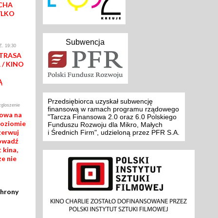
CHA
YLKO
Subwencja
. 19:30
 TRASA
/ KINO
Ą
Przedsiębiorca uzyskał subwencję
zgloszenie
finansową w ramach programu rządowego
mowa na
"Tarcza Finansowa 2.0 oraz 6.0 Polskiego
poziomie
Funduszu Rozwoju dla Mikro, Małych
zerwuj
i Średnich Firm", udzieloną przez PFR S.A.
rowadź
 kina,
ze nie
chrony