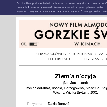
Drogi Widzu, podczas świadczenia usług przetwarzamy dostarczane przez C
prawach. Informujemy również, że nasza strona korzysta z plików cookies z
wycofać zgodę na przetwarzanie danych oraz wyłączyć obsługę plików cookie
STRONA GŁÓWNA
REPERTUAR
ZAP
/
/
FOTORELACJE
ZŁOTY GLAN
/
/
Ziemia niczyja
(No Man's Land)
komediodramat, Bośnia, Hercegowina, Słowenia, Belg
Włochy, Wielka Brytania 2001
Reżyseria
Danis Tanović