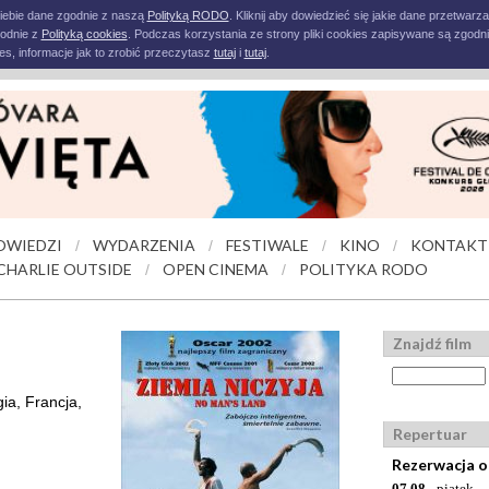
iebie dane zgodnie z naszą
Polityką RODO
. Kliknij aby dowiedzieć się jakie dane przetwarz
godnie z
Polityką cookies
. Podczas korzystania ze strony pliki cookies zapisywane są zgodni
s, informacje jak to zrobić przeczytasz
tutaj
i
tutaj
.
OWIEDZI
WYDARZENIA
FESTIWALE
KINO
KONTAKT
/
/
/
/
CHARLIE OUTSIDE
OPEN CINEMA
POLITYKA RODO
/
/
Znajdź film
ia, Francja,
Repertuar
Rezerwacja o
07.08
- piątek