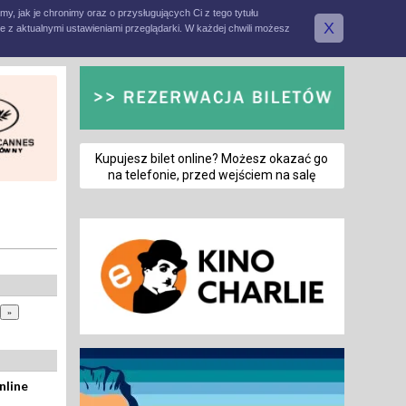
amy, jak je chronimy oraz o przysługujących Ci z tego tytułu
X
e z aktualnymi ustawieniami przeglądarki. W każdej chwili możesz
Kupujesz bilet online? Możesz okazać go
na telefonie, przed wejściem na salę
nline