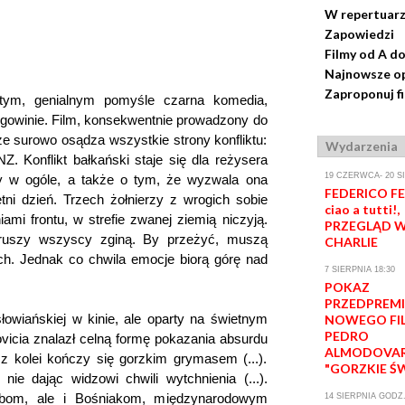
W repertuar
Zapowiedzi
Filmy od A do
Najnowsze op
Zaproponuj f
stym, genialnym pomyśle czarna komedia,
egowinie. Film, konsekwentnie prowadzony do
akże surowo osądza wszystkie strony konfliktu:
Wydarzenia
NZ. Konflikt bałkański staje się dla reżysera
19 CZERWCA- 20 S
y w ogóle, a także o tym, że wyzwala ona
FEDERICO FEL
tni dzień. Trzech żołnierzy z wrogich sobie
ciao a tutti!,
ami frontu, w strefie zwanej ziemią niczyją.
PRZEGLĄD W
poruszy wszyscy zginą. By przeżyć, muszą
CHARLIE
ch. Jednak co chwila emocje biorą górę nad
7 SIERPNIA 18:30
POKAZ
PRZEDPREM
owiańskiej w kinie, ale oparty na świetnym
NOWEGO FI
PEDRO
ovicia znalazł celną formę pokazania absurdu
ALMODOVA
z kolei kończy się gorzkim grymasem (...).
"GORZKIE Ś
nie dając widzowi chwili wytchnienia (...).
rbom, ale i Bośniakom, międzynarodowym
14 SIERPNIA GODZ.