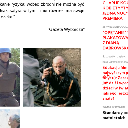
CHARLIE KO
ikanie ryzyka: wobec zbrodni nie można być
KOBIETY "T
ednak satyra w tym filmie również ma swoje
JEDNA NOC"
 czeka."
PREMIERA
26 WRZEŚNIA GODZ
"Gazeta Wyborcza"
"OPĘTANIE"
PLAKATOWA 
Z DIANĄ
DĄBROWSK
Szczegóły i zapisy:
https://panel.nhef.pl/
Edukacja fil
najwyższym 
🤭👇/ 👉 Zare
już dziś i wp
dzieci w świat
jakiego jeszc
znały!
Ważna informacja!
Standardy o
małoletnich