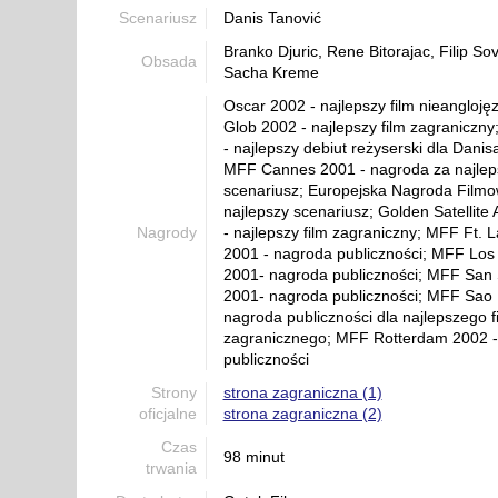
Scenariusz
Danis Tanović
Branko Djuric, Rene Bitorajac, Filip So
Obsada
Sacha Kreme
Oscar 2002 - najlepszy film nieanglojęz
Glob 2002 - najlepszy film zagraniczn
- najlepszy debiut reżyserski dla Danis
MFF Cannes 2001 - nagroda za najlep
scenariusz; Europejska Nagroda Filmo
najlepszy scenariusz; Golden Satellite
Nagrody
- najlepszy film zagraniczny; MFF Ft. 
2001 - nagroda publiczności; MFF Los
2001- nagroda publiczności; MFF San 
2001- nagroda publiczności; MFF Sao 
nagroda publiczności dla najlepszego f
zagranicznego; MFF Rotterdam 2002 -
publiczności
Strony
strona zagraniczna (1)
oficjalne
strona zagraniczna (2)
Czas
98 minut
trwania