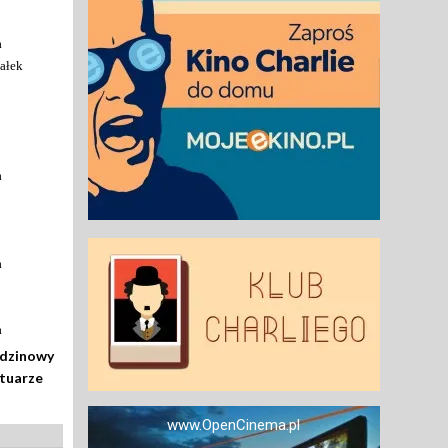
a
ałek
a
a
a
odzinowy
rtuarze
www.OpenCinema.pl