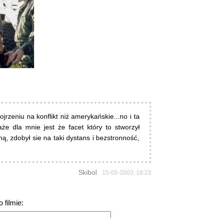
rzeniu na konflikt niż amerykańskie...no i ta
e dla mnie jest że facet który to stworzył
, zdobył sie na taki dystans i bezstronność,
Skibol
15-05-2003, 16:23
 filmie: