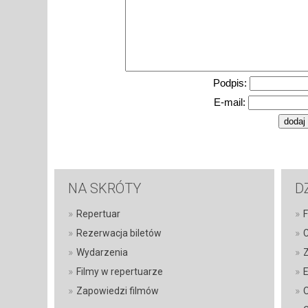
Podpis:
E-mail:
NA SKRÓTY
D
»
»
Repertuar
F
»
»
Rezerwacja biletów
C
»
»
Wydarzenia
Z
»
»
Filmy w repertuarze
E
»
»
Zapowiedzi filmów