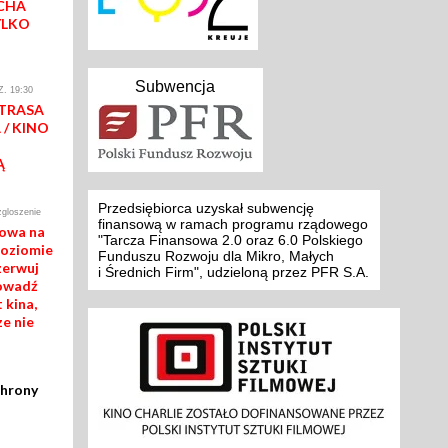
CHA
YLKO
Subwencja
. 19:30
 TRASA
/ KINO
Ą
Przedsiębiorca uzyskał subwencję
zgloszenie
finansową w ramach programu rządowego
mowa na
"Tarcza Finansowa 2.0 oraz 6.0 Polskiego
poziomie
Funduszu Rozwoju dla Mikro, Małych
zerwuj
i Średnich Firm", udzieloną przez PFR S.A.
rowadź
 kina,
ze nie
chrony