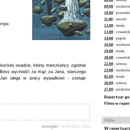
09.08
- niedziel
10.08
- poniedzi
11.08
- wtorek
ergia
12.08
- środa
13.08
- czwartek
14.08
- piątek
16.08
- niedziel
19.08
- środa
20.08
- czwartek
22.08
- sobota
kockiej osadzie, której mieszkańcy zgodnie
23.08
- niedziel
e. Bess wychodzi za mąż za Jana, starszego
02.09
- środa
Jan ulega w pracy wypadkowi - zostaje
26.09
- sobota
27.09
- niedziel
Repertuar g
Filmy w repe
Filmy
strangler
25-04-2011, 12:02
W repertuar