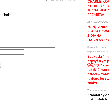
CHARLIE KO
KOBIETY "T
JEDNA NOC"
PREMIERA
 filmie:
26 WRZEŚNIA GODZ
"OPĘTANIE"
PLAKATOWA 
Z DIANĄ
DĄBROWSK
Szczegóły i zapisy:
https://panel.nhef.pl/
Edukacja fil
najwyższym 
🤭👇/ 👉 Zare
już dziś i wp
dzieci w świat
jakiego jeszc
znały!
Ważna informacja!
Standardy o
małoletnich