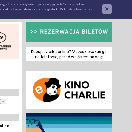
amy, jak je chronimy oraz o przysługujących Ci z tego tytułu
X
e z aktualnymi ustawieniami przeglądarki. W każdej chwili możesz
Kupujesz bilet online? Możesz okazać go
na telefonie, przed wejściem na salę
nline