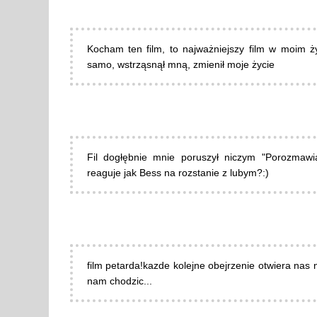
Kocham ten film, to najważniejszy film w moim ży
samo, wstrząsnął mną, zmienił moje życie
Fil dogłębnie mnie poruszył niczym "Porozmawi
reaguje jak Bess na rozstanie z lubym?:)
film petarda!kazde kolejne obejrzenie otwiera nas
nam chodzic...