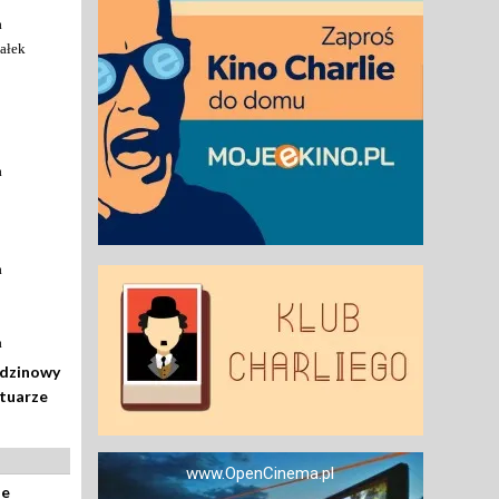
a
ałek
a
a
a
odzinowy
rtuarze
www.OpenCinema.pl
ze