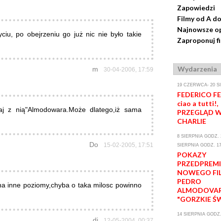
Zapowiedzi
Filmy od A do
Najnowsze op
ciu, po obejrzeniu go już nic nie było takie
Zaproponuj f
Wydarzenia
m
30-04-2006, 17:59
19 CZERWCA- 20 S
FEDERICO FEL
ciao a tutti!,
aj z nią"Almodowara.Może dlatego,iż sama
PRZEGLĄD W
CHARLIE
8 SIERPNIA GODZ. 2
Do
15-02-2005, 17:51
SIERPNIA GODZ. 17
POKAZY
PRZEDPREM
NOWEGO FI
PEDRO
 na inne poziomy,chyba o taka milosc powinno
ALMODOVA
"GORZKIE Ś
14 SIERPNIA GODZ.
di
12-05-2004, 00:37