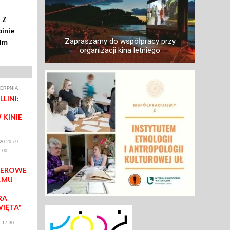
 Z
inie
Zapraszamy do współpracy przy
ilm
organizacji kina letniego
IERPNIA
LINI:
 KINIE
0:20 i 9
:00
IEROWE
LMU
RA
WIĘTA"
 17:30