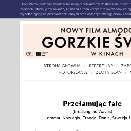
Drogi Widzu, podczas świadczenia usług przetwarzamy dostarczane przez C
prawach. Informujemy również, że nasza strona korzysta z plików cookies z
wycofać zgodę na przetwarzanie danych oraz wyłączyć obsługę plików cookie
STRONA GŁÓWNA
REPERTUAR
ZAP
/
/
FOTORELACJE
ZŁOTY GLAN
/
/
Przełamując fale
(Breaking the Waves)
dramat, Norwegia, Francja, Dania, Szwecja 