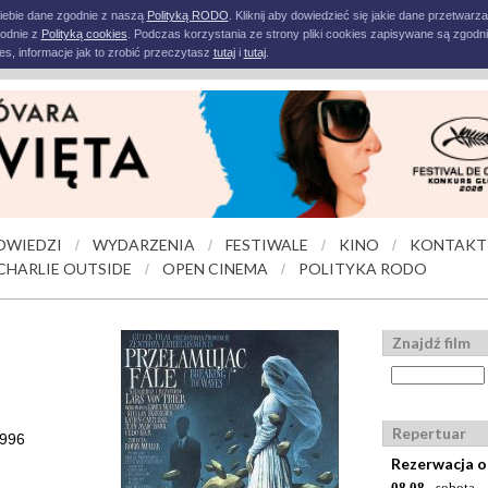
iebie dane zgodnie z naszą
Polityką RODO
. Kliknij aby dowiedzieć się jakie dane przetwarz
godnie z
Polityką cookies
. Podczas korzystania ze strony pliki cookies zapisywane są zgodni
s, informacje jak to zrobić przeczytasz
tutaj
i
tutaj
.
OWIEDZI
WYDARZENIA
FESTIWALE
KINO
KONTAKT
/
/
/
/
CHARLIE OUTSIDE
OPEN CINEMA
POLITYKA RODO
/
/
Znajdź film
Repertuar
1996
Rezerwacja o
08.08
- sobota