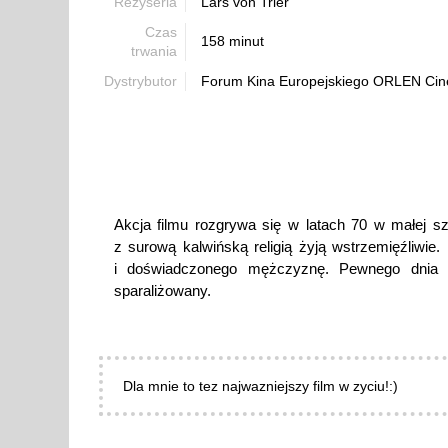
Reżyseria
Lars von Trier
Czas
158 minut
trwania
Dystrybutor
Forum Kina Europejskiego ORLEN Cin
Akcja filmu rozgrywa się w latach 70 w małej sz
z surową kalwińską religią żyją wstrzemięźliwi
i doświadczonego mężczyznę. Pewnego dnia 
sparaliżowany.
Dla mnie to tez najwazniejszy film w zyciu!:)