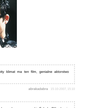
ty klimat ma ten film, genialne aktorstwo
abrakadabra
15-10-2007, 15:10