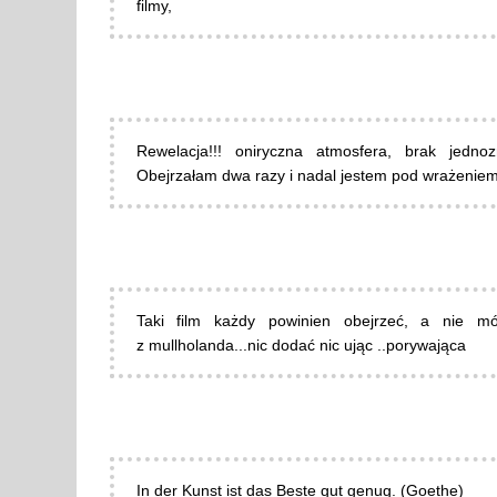
filmy,
Rewelacja!!! oniryczna atmosfera, brak jedno
Obejrzałam dwa razy i nadal jestem pod wrażeniem.
Taki film każdy powinien obejrzeć, a nie m
z mullholanda...nic dodać nic ując ..porywająca
In der Kunst ist das Beste gut genug. (Goethe)