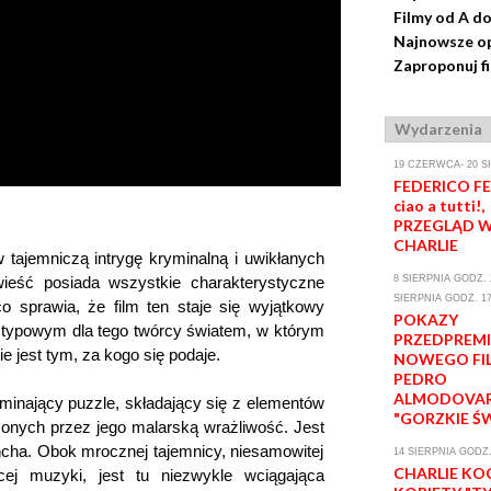
Filmy od A do
Najnowsze op
Zaproponuj f
Wydarzenia
19 CZERWCA- 20 S
FEDERICO FEL
ciao a tutti!,
PRZEGLĄD W
CHARLIE
 tajemniczą intrygę kryminalną i uwikłanych
wieść posiada wszystkie charakterystyczne
8 SIERPNIA GODZ. 2
SIERPNIA GODZ. 17
co sprawia, że film ten staje się wyjątkowy
POKAZY
 typowym dla tego twórcy światem, w którym
PRZEDPREM
nie jest tym, za kogo się podaje.
NOWEGO FI
PEDRO
ALMODOVA
ominający puzzle, składający się z elementów
"GORZKIE Ś
zonych przez jego malarską wrażliwość. Jest
ncha. Obok mrocznej tajemnicy, niesamowitej
14 SIERPNIA GODZ.
CHARLIE KO
ej muzyki, jest tu niezwykle wciągająca