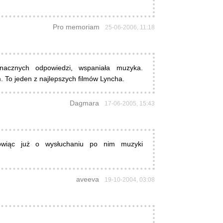
Pro memoriam
25-06-2006, 11:18
znacznych odpowiedzi, wspaniała muzyka.
 To jeden z najlepszych filmów Lyncha.
Dagmara
17-06-2005, 15:43
ówiąc już o wysłuchaniu po nim muzyki
aveeva
19-10-2004, 03:08