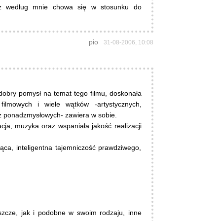
iaz według mnie chowa się w stosunku do
pio
31-08-2006, 10:08
dobry pomysł na temat tego filmu, doskonała
 filmowych i wiele wątków -artystycznych,
aż ponadzmysłowych- zawiera w sobie.
cja, muzyka oraz wspaniała jakość realizacji
jąca, inteligentna tajemniczość prawdziwego,
eszcze, jak i podobne w swoim rodzaju, inne