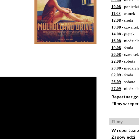
10.08
- poniedzi
11.08
- wtorek
12.08
- środa
13.08
- czwartek
14.08
- piątek
16.08
- niedziel
19.08
- środa
20.08
- czwartek
22.08
- sobota
23.08
- niedziel
02.09
- środa
26.09
- sobota
27.09
- niedziel
Repertuar g
Filmy w repe
Filmy
W repertuar
Zapowiedzi