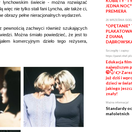
KOBIETY "T
 w lynchowskim świecie - można rozwiązać
JEDNA NOC"
ięc nie tylko stali fani Lyncha, ale także ci,
PREMIERA
ne obrazy pełne nieracjonalnych wydarzeń.
26 WRZEŚNIA GODZ
"OPĘTANIE"
 z pewnością zachwyci również szukających
PLAKATOWA 
wiedzi. Można śmiało powiedzieć, że jest to
Z DIANĄ
jałem komercyjnym dzieło tego reżysera,
DĄBROWSK
Szczegóły i zapisy:
https://panel.nhef.pl/
Edukacja fil
najwyższym 
🤭👇/ 👉 Zare
już dziś i wp
dzieci w świat
jakiego jeszc
znały!
Ważna informacja!
Standardy o
małoletnich