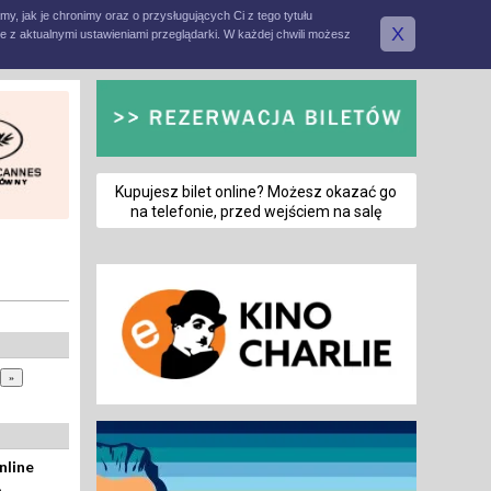
amy, jak je chronimy oraz o przysługujących Ci z tego tytułu
X
e z aktualnymi ustawieniami przeglądarki. W każdej chwili możesz
Kupujesz bilet online? Możesz okazać go
na telefonie, przed wejściem na salę
nline
a