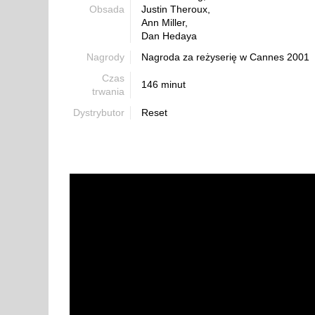
Obsada
Justin Theroux,
Ann Miller,
Dan Hedaya
Nagrody
Nagroda za reżyserię w Cannes 2001
Czas
146 minut
trwania
Dystrybutor
Reset