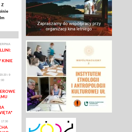
 Z
inie
ilm
Zapraszamy do współpracy przy
organizacji kina letniego
IERPNIA
LINI:
 KINIE
0:20 i 9
:00
IEROWE
LMU
RA
WIĘTA"
 17:30
CHA