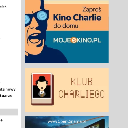
ałek
a
a
a
odzinowy
rtuarze
ze
www.OpenCinema.pl