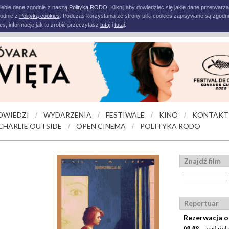
iebie dane zgodnie z naszą
Polityką RODO
. Kliknij aby dowiedzieć się jakie dane przetwarz
godnie z
Polityką cookies
. Podczas korzystania ze strony pliki cookies zapisywane są zgodni
s, informacje jak to zrobić przeczytasz
tutaj
i
tutaj
.
OWIEDZI
WYDARZENIA
FESTIWALE
KINO
KONTAKT
/
/
/
/
CHARLIE OUTSIDE
OPEN CINEMA
POLITYKA RODO
/
/
Znajdź film
Repertuar
Rezerwacja o
09.08
- niedziel