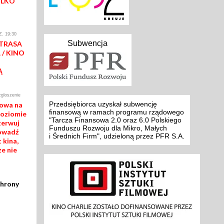
YLKO
. 19:30
Subwencja
 TRASA
/ KINO
Ą
zgloszenie
Przedsiębiorca uzyskał subwencję
mowa na
finansową w ramach programu rządowego
poziomie
"Tarcza Finansowa 2.0 oraz 6.0 Polskiego
zerwuj
Funduszu Rozwoju dla Mikro, Małych
rowadź
i Średnich Firm", udzieloną przez PFR S.A.
 kina,
ze nie
chrony