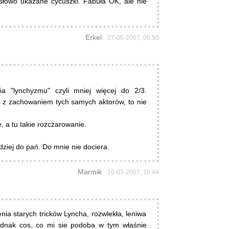
łowo ukazane cycuszki. Fabuła OK, ale nie
Erkel
27-06-2007, 00:50
 "lynchyzmu" czyli mniej więcej do 2/3.
cje z zachowaniem tych samych aktorów, to nie
, a tu takie rozczarowanie.
ziej do pań. Do mnie nie dociera.
Marmik
16-03-2007, 18:44
nia starych tricków Lyncha, rozwlekła, leniwa
jednak cos, co mi sie podoba w tym właśnie