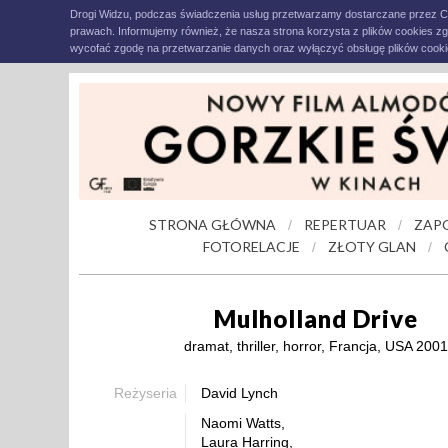
Drogi Widzu, podczas świadczenia usług przetwarzamy dostarczane przez C
prawach. Informujemy również, że nasza strona korzysta z plików cookies z
wycofać zgodę na przetwarzanie danych oraz wyłączyć obsługę plików cookie
STRONA GŁÓWNA
REPERTUAR
ZAP
/
/
FOTORELACJE
ZŁOTY GLAN
/
/
Mulholland Drive
dramat, thriller, horror, Francja, USA 2001
Reżyseria
David Lynch
Naomi Watts,
Laura Harring,