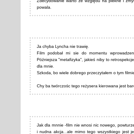
Zdecydowanie warto ze względu na piekne i zmys
powala.
Ja chyba Lyncha nie trawię.
Film podobał mi sie do momentu wprowadzenia
Późniejsza "metafizyka", jakieś niby to retrospek
dla mnie.
Szkoda, bo wiele dobrego przeczytałem o tym filmie
Chy ba twórczośc tego reżysera kierowana jest bard
Jak dla mnnie -film nie wnosi nic nowego, powturze
i nudna akcja...ale mimo tego wszystkiego jest 