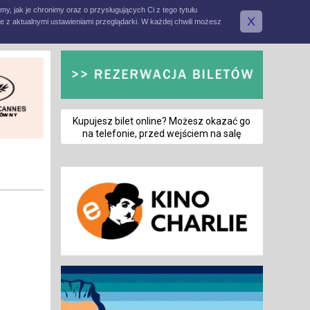
amy, jak je chronimy oraz o przysługujących Ci z tego tytułu
X
e z aktualnymi ustawieniami przeglądarki. W każdej chwili możesz
Kupujesz bilet online? Możesz okazać go
na telefonie, przed wejściem na salę