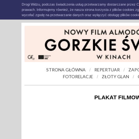
Drogi Widzu, podczas świadczenia usług przetwarzamy dostarczane przez C
prawach. Informujemy również, że nasza strona korzysta z plików cookies z
wycofać zgodę na przetwarzanie danych oraz wyłączyć obsługę plików cookie
STRONA GŁÓWNA
REPERTUAR
ZAP
/
/
FOTORELACJE
ZŁOTY GLAN
/
/
PLAKAT FILMO