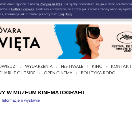
iebie dane zgodnie z naszą
Polityką RODO
. Kliknij aby dowiedzieć się jakie dane przetwarz
godnie z
Polityką cookies
. Podczas korzystania ze strony pliki cookies zapisywane są zgodni
s, informacje jak to zrobić przeczytasz
tutaj
i
tutaj
.
OWIEDZI
WYDARZENIA
FESTIWALE
KINO
KONTAKT
/
/
/
/
CHARLIE OUTSIDE
OPEN CINEMA
POLITYKA RODO
/
/
WY W MUZEUM KINEMATOGRAFII
Informacje o wystawie