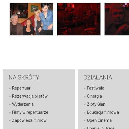
NA SKRÓTY
DZIAŁANIA
»
»
Repertuar
Festiwale
»
»
Rezerwacja biletów
Cinergia
»
»
Wydarzenia
Złoty Glan
»
»
Filmy w repertuarze
Edukacja filmowa
»
»
Zapowiedzi filmów
Open Cinema
»
Charlie Outside