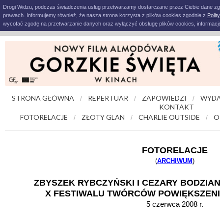
Drogi Widzu, podczas świadczenia usług przetwarzamy dostarczane przez Ciebie dane z
prawach. Informujemy również, że nasza strona korzysta z plików cookies zgodnie z
Polit
wycofać zgodę na przetwarzanie danych oraz wyłączyć obsługę plików cookies, informacje
STRONA GŁÓWNA
REPERTUAR
ZAPOWIEDZI
WYDA
/
/
/
KONTAKT
FOTORELACJE
ZŁOTY GLAN
CHARLIE OUTSIDE
O
/
/
/
FOTORELACJE
(
ARCHIWUM
)
ZBYSZEK RYBCZYŃSKI I CEZARY BODZIA
X FESTIWALU TWÓRCÓW POWIĘKSZENIE
5 czerwca 2008 r.