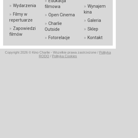
»
Edukacja
»
Wydarzenia
»
Wynajem
filmowa
kina
»
Filmy w
»
Open Cinema
»
repertuarze
Galeria
»
Charlie
»
Zapowiedzi
»
Sklep
Outside
filmów
»
»
Fotorelacje
Kontakt
Copyright 2026 © Kino Charlie - Wszelkie prawa zastrzeżone /
Polityka
RODO
/
Polityka Cookies