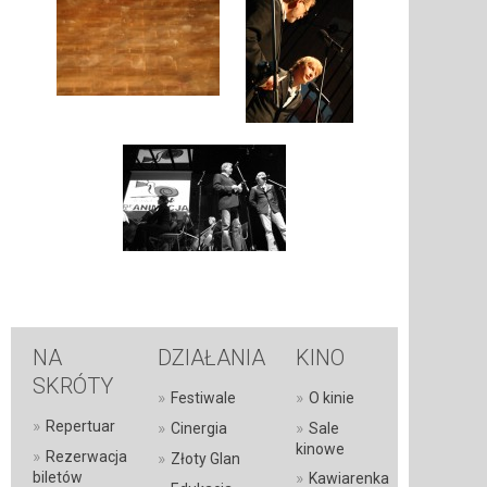
NA
DZIAŁANIA
KINO
SKRÓTY
»
»
Festiwale
O kinie
»
Repertuar
»
»
Cinergia
Sale
kinowe
»
Rezerwacja
»
Złoty Glan
»
biletów
Kawiarenka