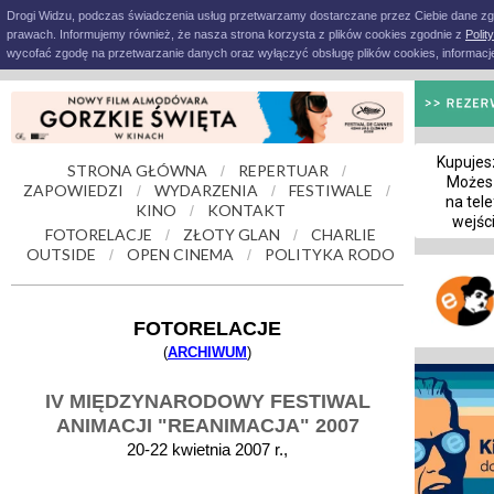
Drogi Widzu, podczas świadczenia usług przetwarzamy dostarczane przez Ciebie dane z
prawach. Informujemy również, że nasza strona korzysta z plików cookies zgodnie z
Polit
wycofać zgodę na przetwarzanie danych oraz wyłączyć obsługę plików cookies, informacje
Kupujesz
STRONA GŁÓWNA
REPERTUAR
/
/
Możes
ZAPOWIEDZI
WYDARZENIA
FESTIWALE
/
/
/
na tele
KINO
KONTAKT
/
wejśc
FOTORELACJE
ZŁOTY GLAN
CHARLIE
/
/
OUTSIDE
OPEN CINEMA
POLITYKA RODO
/
/
FOTORELACJE
(
ARCHIWUM
)
IV MIĘDZYNARODOWY FESTIWAL
ANIMACJI "REANIMACJA" 2007
20-22 kwietnia 2007 r.,