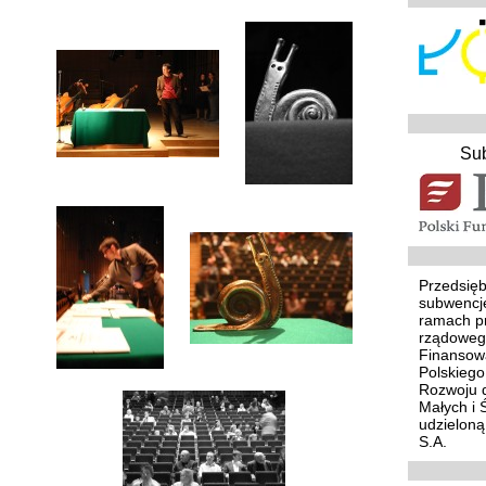
Su
Przedsięb
subwencj
ramach p
rządoweg
Finansowa
Polskieg
Rozwoju d
Małych i 
udzielon
S.A.