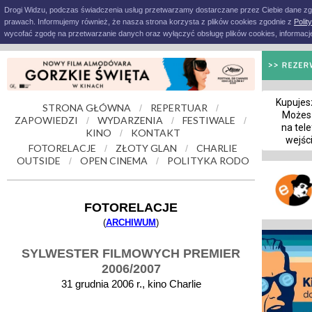
Drogi Widzu, podczas świadczenia usług przetwarzamy dostarczane przez Ciebie dane z
prawach. Informujemy również, że nasza strona korzysta z plików cookies zgodnie z
Polit
wycofać zgodę na przetwarzanie danych oraz wyłączyć obsługę plików cookies, informacje
Kupujesz
STRONA GŁÓWNA
REPERTUAR
/
/
Możes
ZAPOWIEDZI
WYDARZENIA
FESTIWALE
/
/
/
na tele
KINO
KONTAKT
/
wejśc
FOTORELACJE
ZŁOTY GLAN
CHARLIE
/
/
OUTSIDE
OPEN CINEMA
POLITYKA RODO
/
/
FOTORELACJE
(
ARCHIWUM
)
SYLWESTER FILMOWYCH PREMIER
2006/2007
31 grudnia 2006 r., kino Charlie