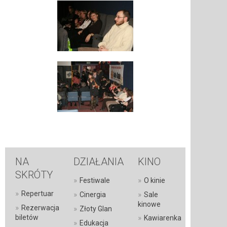
NA
DZIAŁANIA
KINO
SKRÓTY
»
»
Festiwale
O kinie
»
Repertuar
»
»
Cinergia
Sale
kinowe
»
Rezerwacja
»
Złoty Glan
»
biletów
Kawiarenka
»
Edukacja