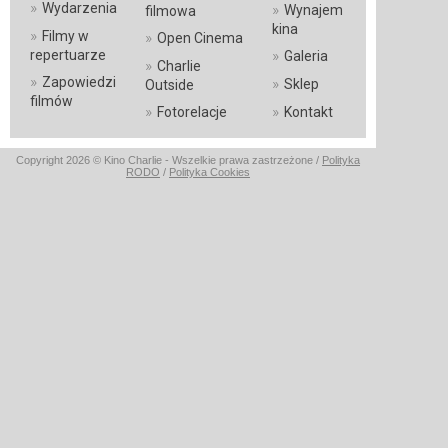
»
Wydarzenia
»
Wynajem
filmowa
kina
»
Filmy w
»
Open Cinema
»
repertuarze
Galeria
»
Charlie
»
Zapowiedzi
»
Sklep
Outside
filmów
»
»
Fotorelacje
Kontakt
Copyright 2026 © Kino Charlie - Wszelkie prawa zastrzeżone /
Polityka
RODO
/
Polityka Cookies