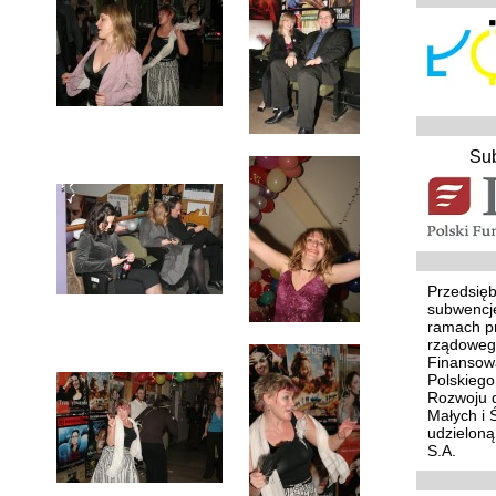
Su
Przedsięb
subwencj
ramach p
rządoweg
Finansowa
Polskieg
Rozwoju d
Małych i 
udzielon
S.A.