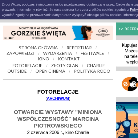
Drogi Widzu, podczas świadczenia usług przetwarzamy dostarczane przez Ciebie dane z
prawach. Informujemy również, że nasza strona korzysta z plików cookies zgodnie z
Polit
wycofać zgodę na przetwarzanie danych oraz wyłączyć obsługę plików cookies, informacje
Kupujesz
STRONA GŁÓWNA
REPERTUAR
/
/
Możes
ZAPOWIEDZI
WYDARZENIA
FESTIWALE
/
/
/
na tele
KINO
KONTAKT
/
wejśc
FOTORELACJE
ZŁOTY GLAN
CHARLIE
/
/
OUTSIDE
OPEN CINEMA
POLITYKA RODO
/
/
FOTORELACJE
(
ARCHIWUM
)
OTWARCIE WYSTAWY "MINIONA
WSPÓŁCZESNOŚĆ" MARCINA
PIOTROWSKIEGO
2 czerwca 2006 r., kino Charlie