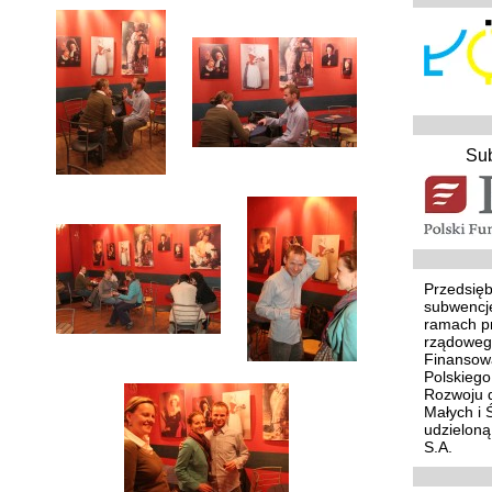
Su
Przedsięb
subwencj
ramach p
rządoweg
Finansowa
Polskieg
Rozwoju d
Małych i 
udzielon
S.A.